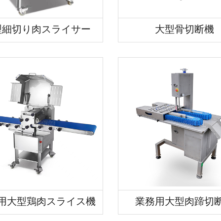
型細切り肉スライサー
大型骨切断機
用大型鶏肉スライス機
業務用大型肉蹄切