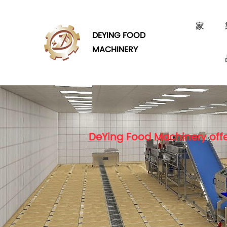
家
DEYING FOOD
MACHINERY
DeYing Food Machinery offe