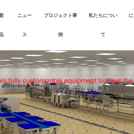
製
ニュー
プロジェクト事
私たちについ
に
品
ス
例
て
rs fully customizable equipment to meet the 