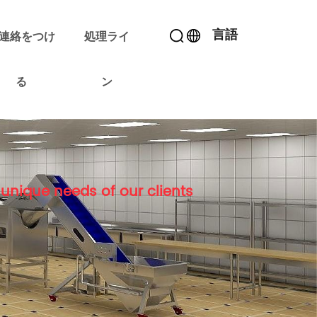
言語
連絡をつけ
処理ライ
る
ン
unique needs of our clients