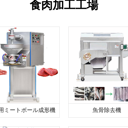
食肉加工工場
用ミートボール成形機
魚骨除去機