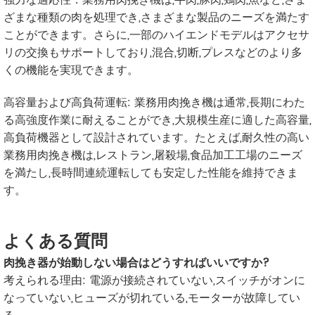
強力な適応性：業務用肉挽き機は,牛肉,豚肉,鶏肉,魚など,さま
ざまな種類の肉を処理でき,さまざまな製品のニーズを満たす
ことができます。さらに,一部のハイエンドモデルはアクセサ
リの交換もサポートしており,混合,切断,プレスなどのより多
くの機能を実現できます。
高容量および高負荷運転: 業務用肉挽き機は通常,長期にわた
る高強度作業に耐えることができ,大規模生産に適した高容量,
高負荷機器として設計されています。たとえば,耐久性の高い
業務用肉挽き機は,レストラン,屠殺場,食品加工工場のニーズ
を満たし,長時間連続運転しても安定した性能を維持できま
す。
よくある質問
肉挽き器が始動しない場合はどうすればいいですか?
考えられる理由: 電源が接続されていない,スイッチがオンに
なっていない,ヒューズが切れている,モーターが故障してい