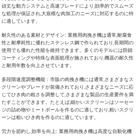
頑丈な動力システムと高速ブレードにより,効率的でスムーズ
な処理が保証され,大規模な肉加工のニーズに対応するのに特
に適しています。
耐久性のある素材とデザイン: 業務用肉挽き機は通常,耐腐食
性と耐摩耗性に優れたステンレス鋼で作られており,長期間の
使用でも優れた性能を維持できます。多くのモデルには防錆
コーティングや特殊な表面処理が施されており,機器の耐久性
と耐用年数を向上させています。
多段階速度調整機能：市販の肉挽き機には通常,さまざまなス
クリーンやブレードが装備されており,さまざまなニーズに応
じてひき肉の粗さを調整して,さまざまな製品の生産要件を満
たすことができます。たとえば,細かいスクリーンはソーセー
ジの詰め物やミートボールを作るのに適しており,粗いスクリ
ーンは粗いひき肉を作るのに適しています。
労力を節約し,効率を向上: 業務用肉挽き機は高度な自動化機