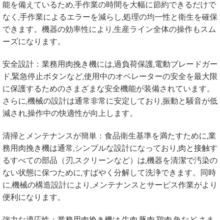
能を備えているため,手作業の時間を大幅に節約できるだけで
なく,手作業によるエラーを減らし,処理の均一性と衛生を確保
できます。機器の効率性により,生産ライン全体の操作もスム
ーズになります。
安全設計：業務用肉挽き機には,過負荷保護,電動ブレードガー
ド,緊急停止ボタンなど,使用中のオペレーターの安全を最大限
に保護するためのさまざまな安全機能が装備されています。
さらに,機械の設計は通常非常に安定しており,振動と騒音が低
減され,操作中の快適性が向上します。
清掃とメンテナンスが簡単：食品衛生基準を満たすために,業
務用肉挽き機は通常,シンプルな設計になっており,肉と接触す
るすべての部品（刃,スクリーンなど）は,機器を清潔で汚染の
ない状態に保つために,すばやく分解して洗浄できます。同時
に,機械の構造設計により,メンテナンスとサービス作業がより
便利になります。