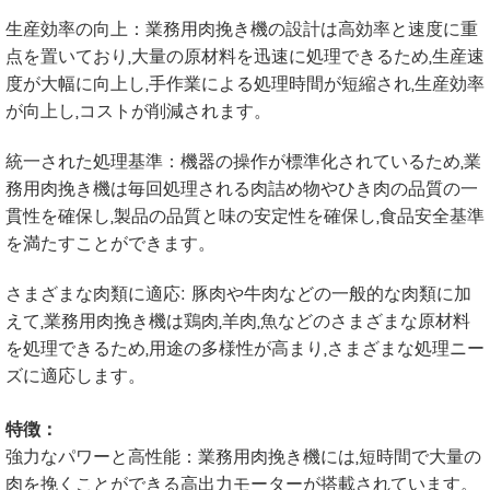
生産効率の向上：業務用肉挽き機の設計は高効率と速度に重
点を置いており,大量の原材料を迅速に処理できるため,生産速
度が大幅に向上し,手作業による処理時間が短縮され,生産効率
が向上し,コストが削減されます。
統一された処理基準：機器の操作が標準化されているため,業
務用肉挽き機は毎回処理される肉詰め物やひき肉の品質の一
貫性を確保し,製品の品質と味の安定性を確保し,食品安全基準
を満たすことができます。
さまざまな肉類に適応: 豚肉や牛肉などの一般的な肉類に加
えて,業務用肉挽き機は鶏肉,羊肉,魚などのさまざまな原材料
を処理できるため,用途の多様性が高まり,さまざまな処理ニー
ズに適応します。
特徴：
強力なパワーと高性能：業務用肉挽き機には,短時間で大量の
肉を挽くことができる高出力モーターが搭載されています。