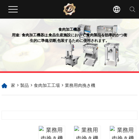
食肉加工機器
用途: 食肉加工機器は,食品生産施設において,食肉製品を効率的かつ衛
生的に準備,切断,包装するために使用されます。
家
>
製品
>
食肉加工工場
> 業務用肉挽き機