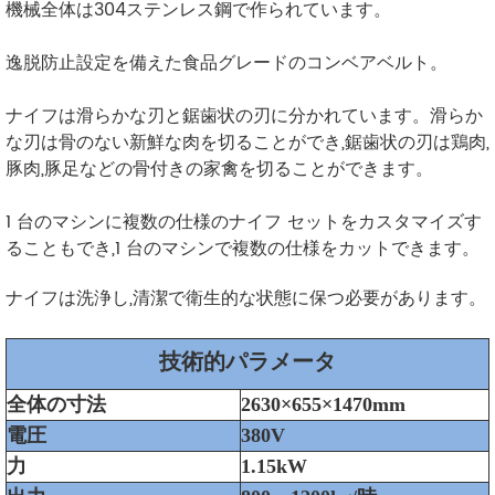
機械全体は304ステンレス鋼で作られています。
逸脱防止設定を備えた食品グレードのコンベアベルト。
ナイフは滑らかな刃と鋸歯状の刃に分かれています。滑らか
な刃は骨のない新鮮な肉を切ることができ,鋸歯状の刃は鶏肉,
豚肉,豚足などの骨付きの家禽を切ることができます。
1 台のマシンに複数の仕様のナイフ セットをカスタマイズす
ることもでき,1 台のマシンで複数の仕様をカットできます。
ナイフは洗浄し,清潔で衛生的な状態に保つ必要があります。
技術的パラメータ
全体の寸法
2630×655×1470mm
電圧
380V
力
1.15kW