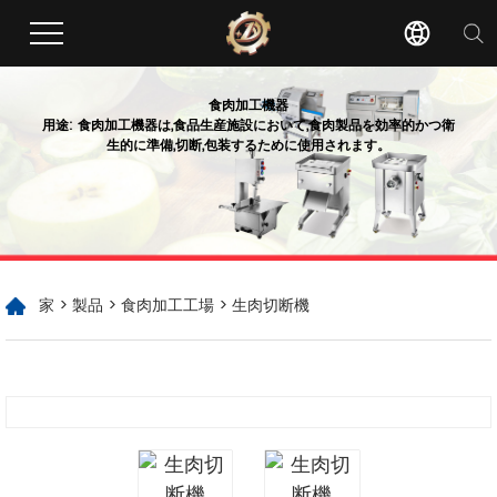
食肉加工機器
用途: 食肉加工機器は,食品生産施設において,食肉製品を効率的かつ衛
生的に準備,切断,包装するために使用されます。
家
>
製品
>
食肉加工工場
> 生肉切断機