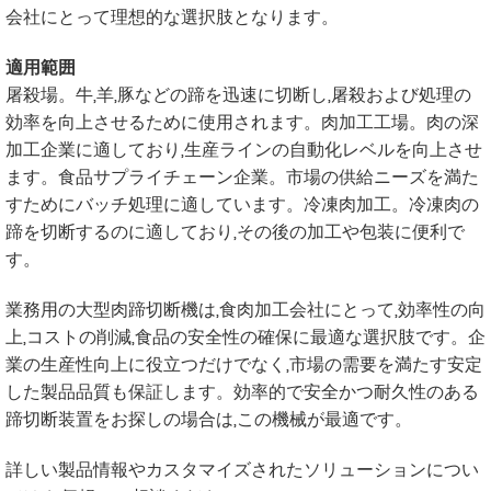
会社にとって理想的な選択肢となります。
適用範囲
屠殺場。牛,羊,豚などの蹄を迅速に切断し,屠殺および処理の
効率を向上させるために使用されます。肉加工工場。肉の深
加工企業に適しており,生産ラインの自動化レベルを向上させ
ます。食品サプライチェーン企業。市場の供給ニーズを満た
すためにバッチ処理に適しています。冷凍肉加工。冷凍肉の
蹄を切断するのに適しており,その後の加工や包装に便利で
す。
業務用の大型肉蹄切断機は,食肉加工会社にとって,効率性の向
上,コストの削減,食品の安全性の確保に最適な選択肢です。企
業の生産性向上に役立つだけでなく,市場の需要を満たす安定
した製品品質も保証します。効率的で安全かつ耐久性のある
蹄切断装置をお探しの場合は,この機械が最適です。
詳しい製品情報やカスタマイズされたソリューションについ