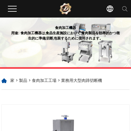
食肉加工機器
用途: 食肉加工機器は,食品生産施設において,食肉製品を効率的かつ衛
生的に準備,切断,包装するために使用されます。
家
>
製品
>
食肉加工工場
> 業務用大型肉蹄切断機