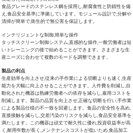
食品グレードのステンレス鋼を採用し,耐腐食性と防錆性を備
え,食品安全基準に準拠しています。モジュール設計で,分解や
清掃が簡単で,衛生的で無公害を保証します。
インテリジェントな制御,簡単な操作
タッチスクリーン制御システム,直感的な操作,一般労働者は短
いトレーニングの後で始めることができます。さまざまな生
産ニーズに合わせて複数のモードを調整できます。
製品の利点
生産効率を向上させ,従来の手作業による切断よりも速く,生産
能力を大幅に向上させることができます。人件費を削減し,自
動化された機器は熟練労働者への依存を減らし,雇用コストを
削減します。製品の品質を向上させ,正確な切断を行い,手作業
による製品仕様の不一致を回避します。食品の安全性を高め,
直接接触を減らし,交差汚染のリスクを減らし,食品安全基準を
満たします。この機器は頑丈で耐久性に優れ,投資収益率が高
く,耐用年数が長く,メンテナンスコストが低いため,食品加工