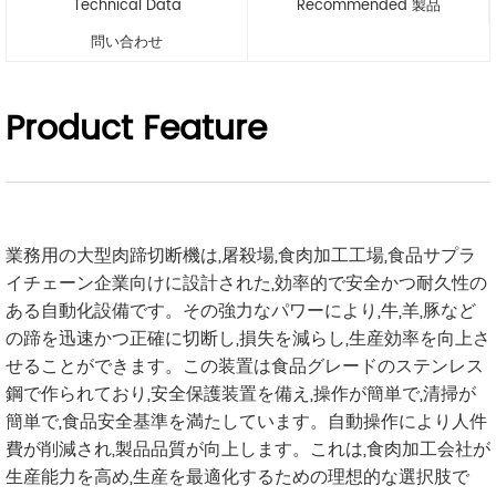
Technical Data
Recommended 製品
問い合わせ
Product Feature
業務用の大型肉蹄切断機は,屠殺場,食肉加工工場,食品サプラ
イチェーン企業向けに設計された,効率的で安全かつ耐久性の
ある自動化設備です。その強力なパワーにより,牛,羊,豚など
の蹄を迅速かつ正確に切断し,損失を減らし,生産効率を向上さ
せることができます。この装置は食品グレードのステンレス
鋼で作られており,安全保護装置を備え,操作が簡単で,清掃が
簡単で,食品安全基準を満たしています。自動操作により人件
費が削減され,製品品質が向上します。これは,食肉加工会社が
生産能力を高め,生産を最適化するための理想的な選択肢で