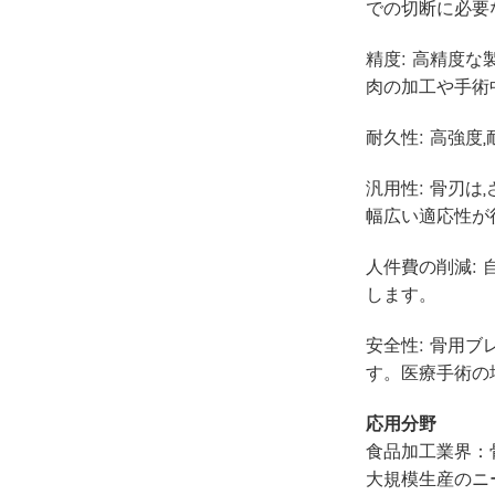
での切断に必要
精度: 高精度
肉の加工や手術
耐久性: 高強
汎用性: 骨刃
幅広い適応性が
人件費の削減:
します。
安全性: 骨用
す。医療手術の
応用分野
食品加工業界：
大規模生産のニ