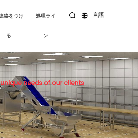
言語
連絡をつけ
処理ライ
る
ン
unique needs of our clients