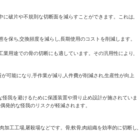
断中に破片や不規則な切断面を減らすことができます。これは,
状態を保ち,交換頻度を減らし,長期使用のコストを削減します。
の工業用途での骨の切断にも適しています。その汎用性により,
が可能になり,手作業が減り,人件費が削減され,生産性が向上
要な怪我を避けるために保護装置や滑り止め設計が施されていま
,偶発的な怪我のリスクが軽減されます。
加工工場,屠殺場などです。骨,軟骨,肉組織を効率的に切断し,