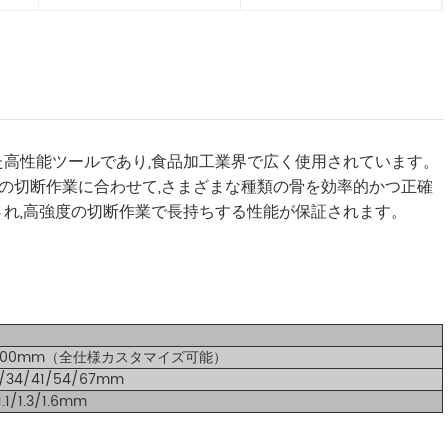
た高性能ツールであり,食品加工業界で広く使用されています。
の切断作業に合わせて,さまざまな種類の骨を効率的かつ正確
され,高強度の切断作業で長持ちする性能が保証されます。
6000mm（全仕様カスタマイズ可能）
7/34/41/54/67mm
1.1/1.3/1.6mm