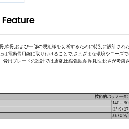
 Feature
,骨,軟骨,および一部の硬組織を切断するために特別に設計され
たは電動骨用鋸に取り付けることで,さまざまな環境やニーズで
。骨用ブレードの設計では通常,圧縮強度,耐摩耗性,鋭さが考慮
技術的パラメータ:
1140～
13/19/2
0.6/0.9/