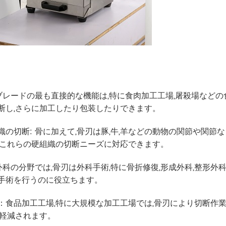
用ブレードの最も直接的な機能は,特に食肉加工工場,屠殺場など
断し,さらに加工したり包装したりできます。
織の切断: 骨に加えて,骨刃は豚,牛,羊などの動物の関節や関
,これらの硬組織の切断ニーズに対応できます。
療外科の分野では,骨刃は外科手術,特に骨折修復,形成外科,整形
手術を行うのに役立ちます。
：食品加工工場,特に大規模な加工工場では,骨刃により切断作業
が軽減されます。