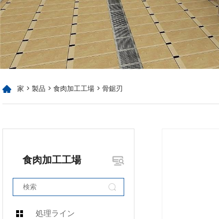
家
>
製品
>
食肉加工工場
> 骨鋸刃
食肉加工工場
処理ライン