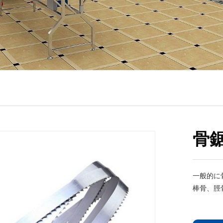
骨
一般的に
棒骨、脛