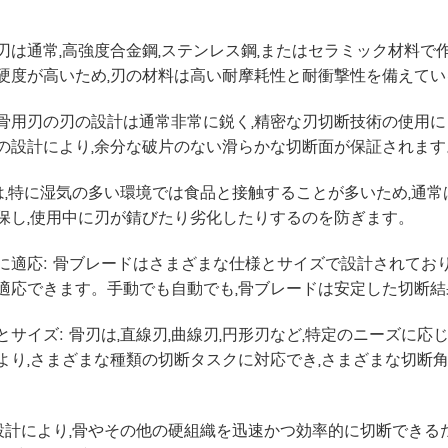
刃は通常,高強度合金鋼,ステンレス鋼,またはセラミック材料で
硬度が高いため,刃の材料は高い耐摩耗性と耐衝撃性を備えて
骨用刃の刃の設計は通常非常に鋭く,精密な刃切断技術の使用に
の設計により,余分な破片のない滑らかな切断面が保証されます
刃は,特に湿気の多い環境では食品と接触することが多いため,通
保し,使用中に刃が錆びたり劣化したりするのを防ぎます。
に適応: 骨ブレードはさまざまな仕様とサイズで設計されており
適応できます。手動でも自動でも,骨ブレードは安定した切断結
とサイズ: 骨刃は,直線刃,曲線刃,円形刃など,特定のニーズ
より,さまざまな種類の切断タスクに対応でき,さまざまな切断
の設計により,骨やその他の硬組織を迅速かつ効率的に切断できる