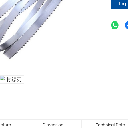
Inq
eature
Dimension
Technical Data