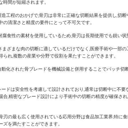
な時間が短縮されます。
な製造工程のおかげで,骨刃は非常に正確な切断結果を提供し,切
中の清潔さと精度の要件にとって不可欠です。
度,耐腐食性の素材を使用しているため,骨刃は長期使用でも鋭い
は,さまざまな肉の切断に適しているだけでなく,医療手術や一部
得られ,複数の産業や分野で役割を果たすことができます。
 自動化された骨ブレードを機械設備と併用することでバッチ切断
ブレードは安全性を考慮して設計されており,通常は切断中に不
場合,精密なブレード設計により手術中の切断の精度が確保され
骨刃の最も広く使用されている応用分野は食品加工業界,特に食肉
ーズを満たすことができます。