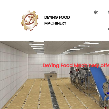
家
DEYING FOOD
MACHINERY
DeYing Food Machinery offe