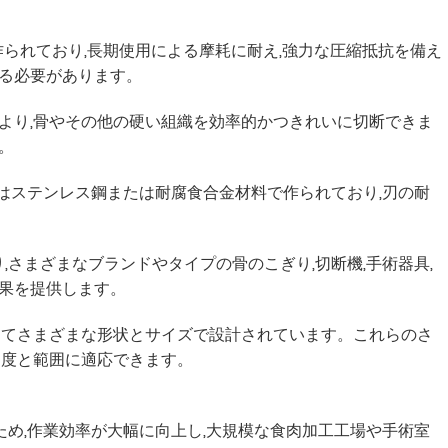
作られており,長期使用による摩耗に耐え,強力な圧縮抵抗を備え
いる必要があります。
より,骨やその他の硬い組織を効率的かつきれいに切断できま
。
常はステンレス鋼または耐腐食合金材料で作られており,刃の耐
,さまざまなブランドやタイプの骨のこぎり,切断機,手術器具,
果を提供します。
に応じてさまざまな形状とサイズで設計されています。これらのさ
角度と範囲に適応できます。
ため,作業効率が大幅に向上し,大規模な食肉加工工場や手術室