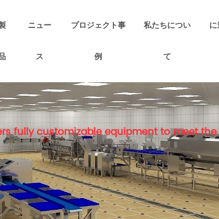
製
ニュー
プロジェクト事
私たちについ
に
品
ス
例
て
rs fully customizable equipment to meet the 