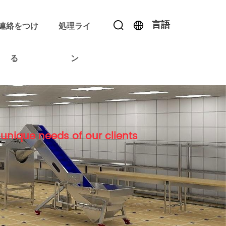
言語
連絡をつけ
処理ライ
る
ン
unique needs of our clients