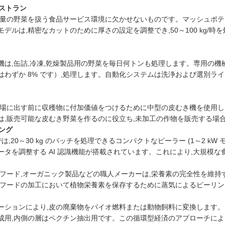
レストラン
大量の野菜を扱う食品サービス環境に欠かせないものです。マッシュポテト
デルは,精密なカットのために厚さの設定を調整でき,50～100 kg/時
は,缶詰,冷凍,乾燥製品用の野菜を毎日何トンも処理します。専用の機械
はわずか 8% です）,処理します。自動化システムは洗浄および選別ラ
市場に出す前に収穫物に付加価値をつけるために中型の皮むき機を使用し
,販売可能な皮むき野菜を作るのに役立ち,未加工の作物を販売する場合に比
リング
では,20～30 kg のバッチを処理できるコンパクトなピーラー (1～2 
タを調整する AI 認識機能が搭載されています。これにより,大規模な食
ーフード,オーガニック製品などの職人メーカーは,栄養素の完全性を維
ーフードの加工において植物栄養素を保存するために蒸気によるピーリ
ーションにより,皮の廃棄物をバイオ燃料または動物飼料に変換します。
成用,内側の層はペクチン抽出用です。この循環型経済のアプローチによ