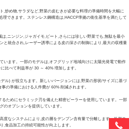
,炒め物,サラダなど,野菜の皮むきが必要な料理の準備時間を大幅に
を処理できます。ステンレス鋼構造は,HACCP準拠の衛生基準を満たして
は,ニンジン,ジャガイモ,ビート,さらには珍しい野菜でも,無駄を最小
インと統合され,レーザー誘導による皮の深さの制御により,最大の収穫量
ています。一部のモデルは,オフグリッド地域向けに太陽光発電で動作
べて利益率が 30 ～ 40% 増加します。
kW モデル) が役立ちます。新しいバージョンには,野菜の形状/サイズに基づ
事の準備における人件費が 60% 削減されます。
持するためにセラミック刃を備えた精密ピーラーを使用しています。一部
ングのオプションを提供しています。
高度なシステムにより,皮の層をデンプン含有量で分離します。外側の
り,食品加工の持続可能性が向上します。