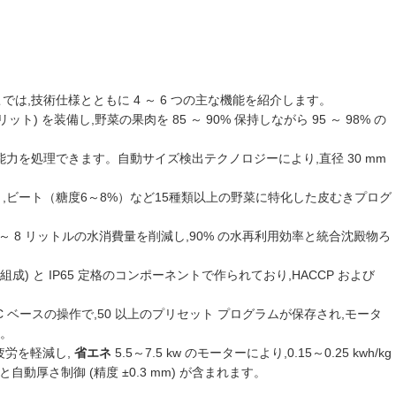
,技術仕様とともに 4 ～ 6 つの主な機能を紹介します。
ット) を装備し,野菜の果肉を 85 ～ 90% 保持しながら 95 ～ 98% の
kg/時の処理能力を処理できます。自動サイズ検出テクノロジーにより,直径 30 mm
89%）,ビート（糖度6～8%）など15種類以上の野菜に特化した皮むきプログ
5 ～ 8 リットルの水消費量を削減し,90% の水再利用効率と統合沈殿物ろ
ル組成) と IP65 定格のコンポーネントで作られており,HACCP および
PLC ベースの操作で,50 以上のプリセット プログラムが保存され,モータ
す。
疲労を軽減し,
省エネ
5.5～7.5 kw のモーターにより,0.15～0.25 kwh/kg
と自動厚さ制御 (精度 ±0.3 mm) が含まれます。