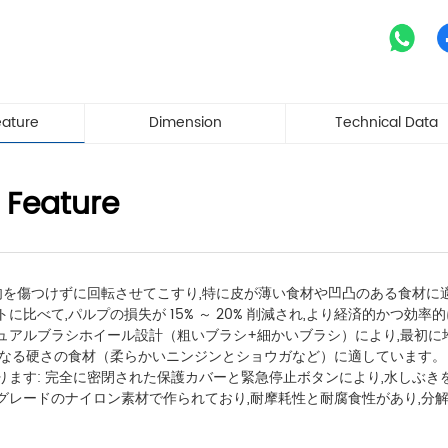
eature
Dimension
Technical Data
 Feature
果肉を傷つけずに回転させてこすり,特に皮が薄い食材や凹凸のある食材に
に比べて,パルプの損失が 15% ～ 20% 削減され,より経済的かつ効率
ュアルブラシホイール設計（粗いブラシ+細かいブラシ）により,最初に堆
異なる硬さの食材（柔らかいニンジンとショウガなど）に適しています。
ります: 完全に密閉された保護カバーと緊急停止ボタンにより,水しぶき
グレードのナイロン素材で作られており,耐摩耗性と耐腐食性があり,分