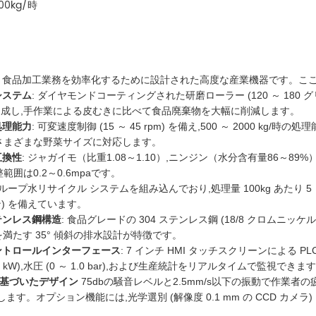
00kg/時
食品加工業務を効率化するために設計された高度な産業機器です。ここでは
システム
: ダイヤモンドコーティングされた研磨ローラー (120 ～ 180 グリ
成し,手作業による皮むきに比べて食品廃棄物を大幅に削減します。
処理能力
: 可変速度制御 (15 ～ 45 rpm) を備え,500 ～ 2000 
 のさまざまな野菜サイズに対応します。
互換性
: ジャガイモ（比重1.08～1.10）,ニンジン（水分含有量86～
範囲は0.2～0.6mpaです。
閉ループ水リサイクル システムを組み込んでおり,処理量 100kg あたり 
ロン) を備えています。
テンレス鋼構造
: 食品グレードの 304 ステンレス鋼 (18/8 クロムニッケ
を満たす 35° 傾斜の排水設計が特徴です。
ントロールインターフェース
: 7 インチ HMI タッチスクリーンによる 
15 kW),水圧 (0 ～ 1.0 bar),および生産統計をリアルタイムで監視できま
基づいたデザイン
75dbの騒音レベルと2.5mm/s以下の振動で作業者の
す。オプション機能には,光学選別 (解像度 0.1 mm の CCD カメラ) 