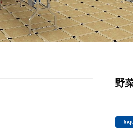
野
Inq