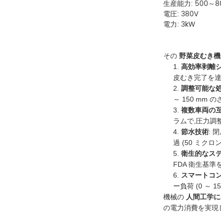
生産能力: 500～8
電圧: 380V
電力: 3kW
その
野菜皮むき機
1.
高効率剥離
皮むき完了を達
2.
調整可能な
～ 150 mm
3.
複数車両の
ラムで,圧力調整
4.
節水技術
: 
過 (50 ミク
5.
衛生的なス
FDA 衛生基準
6.
スマートコ
ー負荷 (0 ～ 
機械の
人間工学に
の電力消費を実現しま