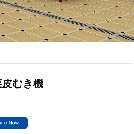
菜皮むき機
uire Now