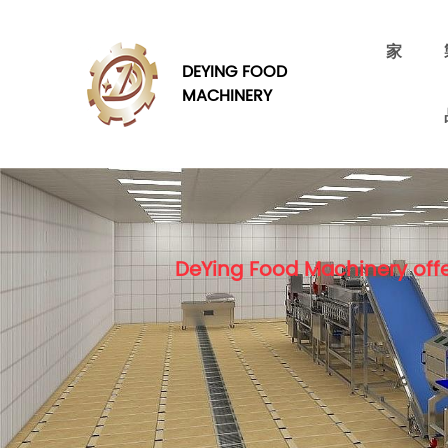
家
DEYING FOOD
MACHINERY
DeYing Food Machinery offe