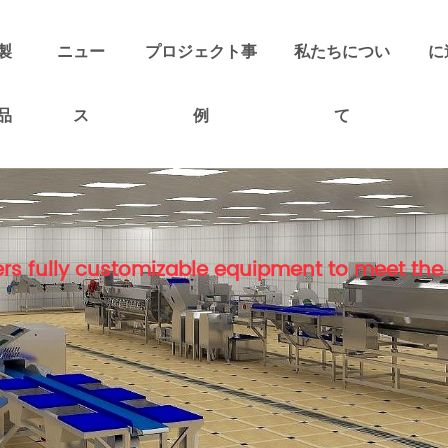
製
ニュー
プロジェクト事
私たちについ
に
品
ス
例
て
rs fully customizable equipment to meet the 