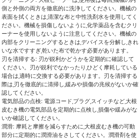
クリーニング: 大根ピーラーは,使用後は毎回,機械の内
側と外側の両方を徹底的に洗浄してください。機械の
表面を拭くときは,清潔な布と中性洗剤水を使用してく
ださい。機械を損傷しないように,化学薬品を含むクリ
ーナーを使用しないように注意してください。機械の
内部をクリーニングするときは,デバイスを分解し,きれ
いな水ですすぎ,乾いた布で乾かす必要があります。
刃を清掃する: 刃が鋭利かどうかを定期的に確認して
ください。刃が鋭利でなかったり,ひどく摩耗している
場合は,適時に交換する必要があります。刃を清掃する
際は,刃を徹底的に清掃し,緩みや損傷の兆候がないか確
認してください。
電気部品の点検: 電源コード,プラグ,スイッチなど,大根
皮むき機の電気部品を定期的に点検し,損傷や緩みがな
いか確認してください。
潤滑: 摩耗と摩擦を減らすために,大根皮むき機の可動
部分に定期的に潤滑油をさしてください。潤滑剤を使