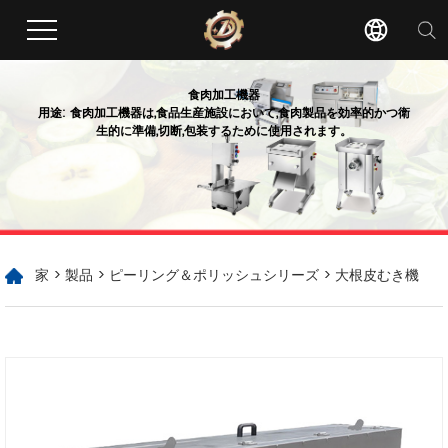
食肉加工機器
用途: 食肉加工機器は,食品生産施設において,食肉製品を効率的かつ衛
生的に準備,切断,包装するために使用されます。
家
>
製品
>
ピーリング＆ポリッシュシリーズ
> 大根皮むき機