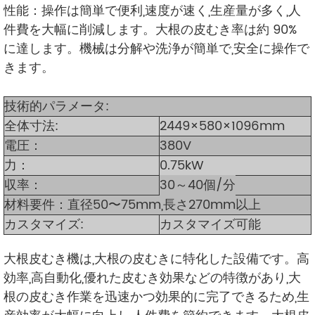
性能：操作は簡単で便利,速度が速く,生産量が多く,人
件費を大幅に削減します。大根の皮むき率は約 90%
に達します。機械は分解や洗浄が簡単で,安全に操作で
きます。
技術的パラメータ:
全体寸法:
2449×580×1096mm
電圧：
380V
力：
0.75kW
収率：
30～40個/分
材料要件：直径50〜75mm,長さ270mm以上
カスタマイズ:
カスタマイズ可能
大根皮むき機は,大根の皮むきに特化した設備です。高
効率,高自動化,優れた皮むき効果などの特徴があり,大
根の皮むき作業を迅速かつ効果的に完了できるため,生