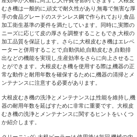
産効率が大幅に向上し,人件費を節約できます。大根皮
むき機は一般的に,頑丈で耐久性があり,無毒で無害な厚
手の食品グレードのステンレス鋼で作られており,食品
加工衛生基準の要件を満たしています。同時に,実際の
ニーズに応じて皮の厚さを調整することもでき,大根の
加工品質を保証します。さらに,大根皮むき機はエレベ
ーターと併用することで,自動供給,自動皮むき,自動排
出などの機能を実現し,生産効率をさらに向上させるこ
とができます。大根皮むき機を使用する際は,機器の正
常な動作と耐用年数を確保するために,機器の清掃とメ
ンテナンスに注意する必要があります。
大根皮むき機の洗浄とメンテナンスは,性能を維持し,機
器の耐用年数を延ばすために非常に重要です。大根皮
むき機の洗浄とメンテナンスに関するヒントをいくつ
か紹介します。