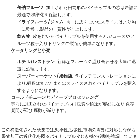
缶詰フルーツ
: 加工された円筒形のパイナップルの芯は缶詰に
最適で,標準化を保証します。
ドライフルーツ/ジャム
: 均一に皮をむいたスライスはより均
一に乾燥し,製品の一貫性が向上します。
飲み物
: 皮をむいたパイナップルを使用すると,ジュースやフ
ルーツ粒子入りドリンクの製造が簡単になります。
ケータリングと小売
ホテル/レストラン
: 新鮮なフルーツの盛り合わせを大量に迅
速に処理します。
スーパーマーケット/果物店
: ライブデモンストレーションに
より,顧客は丸ごとまたはスライスされたパイナップルを購入
するようになります。
コールドチェーンとディーププロセッシング
事前に加工されたパイナップルは包装や輸送が容易になり,保存
期間が延び,腐敗が減ります。
この構造化された概要では,効率性,拡張性,市場の需要に対応しながら
果物加工の近代化を図るパイナップル皮むき機の役割を強調していま