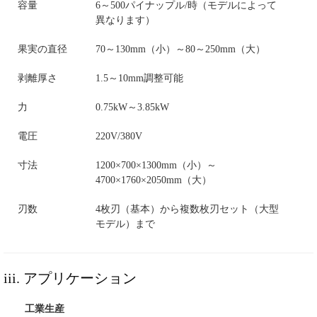
容量
6～500パイナップル/時（モデルによって
異なります）
果実の直径
70～130mm（小）～80～250mm（大）
剥離厚さ
1.5～10mm調整可能
力
0.75kW～3.85kW
電圧
220V/380V
寸法
1200×700×1300mm（小）～
4700×1760×2050mm（大）
刃数
4枚刃（基本）から複数枚刃セット（大型
モデル）まで
iii. アプリケーション
工業生産