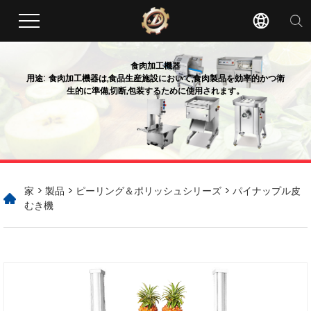
食肉加工機器
用途: 食肉加工機器は,食品生産施設において,食肉製品を効率的かつ衛
生的に準備,切断,包装するために使用されます。
家
>
製品
>
ピーリング＆ポリッシュシリーズ
> パイナップル皮
むき機