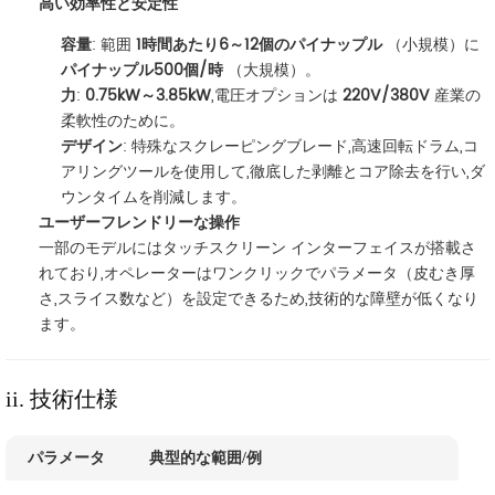
高い効率性と安定性
容量
: 範囲
1時間あたり6～12個のパイナップル
（小規模）に
パイナップル500個/時
（大規模）。
力
:
0.75kW～3.85kW
,電圧オプションは
220V/380V
産業の
柔軟性のために。
デザイン
: 特殊なスクレーピングブレード,高速回転ドラム,コ
アリングツールを使用して,徹底した剥離とコア除去を行い,ダ
ウンタイムを削減します。
ユーザーフレンドリーな操作
一部のモデルにはタッチスクリーン インターフェイスが搭載さ
れており,オペレーターはワンクリックでパラメータ（皮むき厚
さ,スライス数など）を設定できるため,技術的な障壁が低くなり
ます。
ii. 技術仕様
パラメータ
典型的な範囲/例