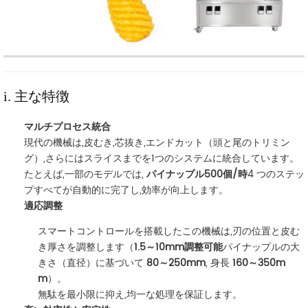
i. 主な特徴
マルチプロセス統合
現代の機械は,皮むき,芯抜き,エンドカット（頭と尾のトリミン
グ）,さらにはスライスまでを1つのシステムに統合しています。
たとえば,一部のモデルでは,
パイナップル500個/時
4 つのステッ
プすべてが自動的に完了し,効率が向上します。
適応調整
スマートコントロールを搭載したこの機械は,刃の位置と皮む
き厚さを調整します（
1.5～10mm調整可能
パイナップルの大
きさ（直径）に基づいて
80～250mm
, 身長
160～350m
m
）。
無駄を最小限に抑え,均一な処理を保証します。