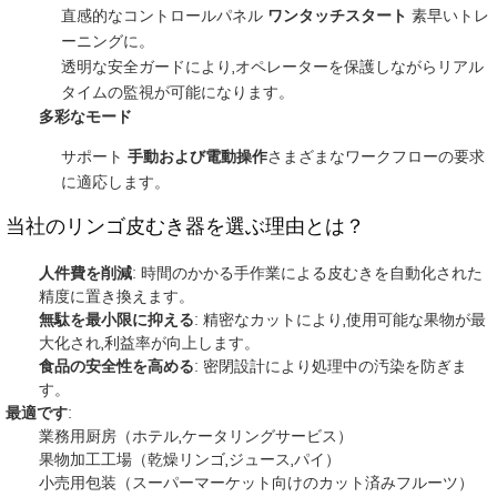
直感的なコントロールパネル
ワンタッチスタート
素早いトレ
ーニングに。
透明な安全ガードにより,オペレーターを保護しながらリアル
タイムの監視が可能になります。
多彩なモード
サポート
手動および電動操作
さまざまなワークフローの要求
に適応します。
当社のリンゴ皮むき器を選ぶ理由とは？
人件費を削減
: 時間のかかる手作業による皮むきを自動化された
精度に置き換えます。
無駄を最小限に抑える
: 精密なカットにより,使用可能な果物が最
大化され,利益率が向上します。
食品の安全性を高める
: 密閉設計により処理中の汚染を防ぎま
す。
最適です
:
業務用厨房（ホテル,ケータリングサービス）
果物加工工場（乾燥リンゴ,ジュース,パイ）
小売用包装（スーパーマーケット向けのカット済みフルーツ）