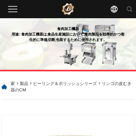
食肉加工機器
用途: 食肉加工機器は,食品生産施設において,食肉製品を効率的かつ衛
生的に準備,切断,包装するために使用されます。
家
>
製品
>
ピーリング＆ポリッシュシリーズ
> リンゴの皮むき
器のCM