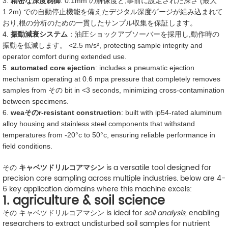
3.
精密な深度制御
: 0.1mm の解像度と,事前に設定された深さ (最大
1.2m) での自動停止機能を備えたデジタル深度ゲージが組み込まれて
おり,根の分析のための一貫したサンプル収集を保証します。
4.
振動減衰システム
：油圧ショックアブソーバーを採用し,動作時の
振動を低減します。 <2.5 m/s², protecting sample integrity and
operator comfort during extended use.
5.
automated core ejection
: includes a pneumatic ejection
mechanism operating at 0.6 mpa pressure that completely removes
samples from その bit in <3 seconds, minimizing cross-contamination
between specimens.
6.
weaそのr-resistant construction
: built with ip54-rated aluminum
alloy housing and stainless steel components that withstand
temperatures from -20°c to 50°c, ensuring reliable performance in
field conditions.
その
キャベツドリルコアマシン
is a versatile tool designed for
precision core sampling across multiple industries. below are 4-
6 key application domains where this machine excels:
1. agriculture & soil science
その キャベツドリルコアマシン is ideal for
soil analysis
, enabling
researchers to extract undisturbed soil samples for nutrient