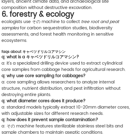
layers, ancient climate data, and archaeological site
composition without destructive excavation.
6. forestry & ecology
ecologists use その machine to collect
tree root and peat
samples
for carbon sequestration studies, biodiversity
assessments, and forest health monitoring in sensitive
ecosystems.
faqs about キャベツドリルコアマシン
q: what is a キャベツドリルコアマシン?
a: it's a specialized drilling device used to extract cylindrical
core samples from cabbage heads for agricultural research.
q: why use core sampling for cabbages?
a: core sampling allows researchers to analyze internal
structure, nutrient distribution, and pest infiltration without
destroying entire plants.
q: what diameter cores does it produce?
a: standard models typically extract 10-20mm diameter cores,
with adjustable sizes for different research needs.
q: how does it prevent sample contamination?
a: その machine features sterilizable stainless steel bits and
sample chambers to maintain aseptic conditions.