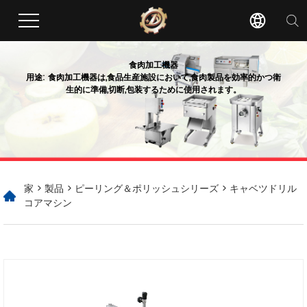
食肉加工機器
用途: 食肉加工機器は,食品生産施設において,食肉製品を効率的かつ衛
生的に準備,切断,包装するために使用されます。
家
>
製品
>
ピーリング＆ポリッシュシリーズ
> キャベツドリル
コアマシン