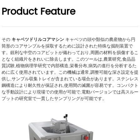
Product Feature
その
キャベツドリルコアマシン
キャベツの頭や類似の農産物から円
筒形のコアサンプルを採取するために設計された特殊な掘削装置で
す。鋭利な中空のコアビットが備わっており,周囲の材料を損傷するこ
となく組織片をきれいに除去します。このツールは,農業研究,食品品
質試験,植物病理学研究で内部構造,栄養分布,病気の進行を分析するた
めに広く使用されています。この機械は通常,調整可能な深さ設定を提
供し,サンプル収集トレイが含まれている場合があります。ステンレス
鋼構造により耐久性が保証され,使用間の滅菌が容易です。コンパクト
な手動設計により現場での使用が可能で,電動バージョンでは高スルー
プットの研究室で一貫したサンプリングが可能です。