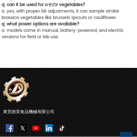
q: can it be used for oそのr vegetables?
a: yes, with proper bit adjustments, it can sample similar
brassica vegetables like brussels sprouts or cauliflower.
q: what power options are available?
a: models come in manual, battery-powered, and electric
versions for field or lab use.
東莞徳英食品機械有限公司