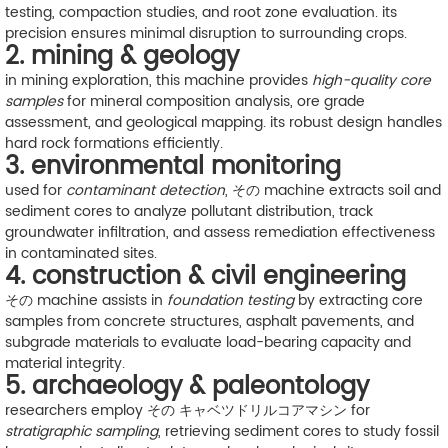
testing, compaction studies, and root zone evaluation. its
precision ensures minimal disruption to surrounding crops.
2. mining & geology
in mining exploration, this machine provides
high-quality core
samples
for mineral composition analysis, ore grade
assessment, and geological mapping. its robust design handles
hard rock formations efficiently.
3. environmental monitoring
used for
contaminant detection
, その machine extracts soil and
sediment cores to analyze pollutant distribution, track
groundwater infiltration, and assess remediation effectiveness
in contaminated sites.
4. construction & civil engineering
その machine assists in
foundation testing
by extracting core
samples from concrete structures, asphalt pavements, and
subgrade materials to evaluate load-bearing capacity and
material integrity.
5. archaeology & paleontology
researchers employ その キャベツドリルコアマシン for
stratigraphic sampling
, retrieving sediment cores to study fossil