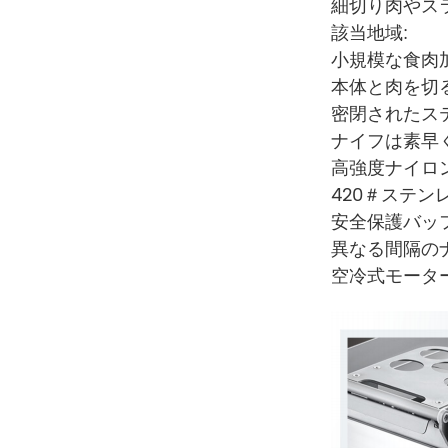
細切り肉やス
該当地域:
小規模な食肉加
本体と肉を切
密閉されたス
ナイフは素早
高強度ナイロ
420＃ステン
安全保護バッ
異なる間隔の
空冷式モータ