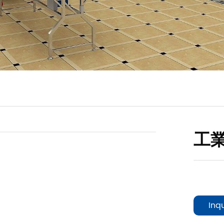
工
Inq