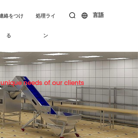
言語
連絡をつけ
処理ライ
る
ン
unique needs of our clients