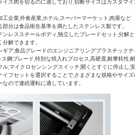
ライス肉を切るのに適しており,切断サイズはカスタマイ
工企業,外食産業,ホテル,スーパーマーケット,肉屋など
る部分は食品衛生基準を満たしたステンレス製です。
テンレススチールボディ,独立したブレードセット,分解
く分解できます。
ンギア,食品グレードのエンジニアリングプラスチックナイ
レス鋼ブレード,特別な焼入れプロセス,高硬度,耐摩耗性,
フル,マイクロセンシングスイッチ,開くとすぐに停止し,
ナイフセットを選択することで,さまざまな規格やサイズ
ーなので連続運転に適しています。