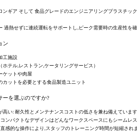
ロンギア
そして
食品グレードのエンジニアリングプラスチッ
ー
過熱せずに連続運転をサポートし,ピーク需要時の生産性を
ョン
加工施設
（ホテル,レストラン,ケータリングサービス）
ーケットや肉屋
のカットを必要とする食品製造ユニット
サーを選ぶのですか?
が高い
: 耐久性とメンテナンスコストの低さを兼ね備えていま
: コンパクトなデザインはどんなワークスペースにもシームレ
: 直感的な操作により,スタッフのトレーニング時間が短縮され