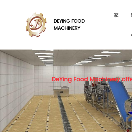
家
DEYING FOOD
MACHINERY
DeYing Food Machinery offe