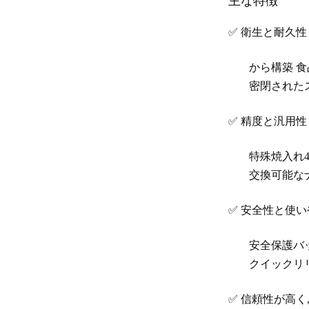
主な特徴
✅
衛生と耐久性
から構築
食
密閉された
✅
精度と汎用性
特殊焼入れ4
交換可能な
✅
安全性と使い
安全保護バ
クイックリ
✅
信頼性が高く