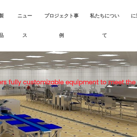
製
ニュー
プロジェクト事
私たちについ
に
品
ス
例
て
rs fully customizable equipment to meet the 