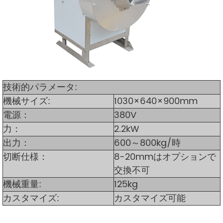
技術的パラメータ:
機械サイズ:
1030×640×900mm
電源：
380V
力：
2.2kW
出力：
600～800kg/時
切断仕様：
8-20mmはオプションで
交換不可
機械重量:
125kg
カスタマイズ:
カスタマイズ可能