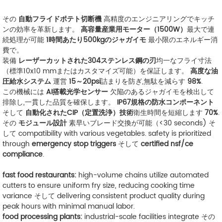
その
自動フライドポテト切断機
高精度のエンジニアリングでキッチ
ンの効率を革新します。
高容量産業用モーター（1500W）
最大で連
続処理が可能
1時間あたり500kgのジャガイモ
最小限のエネルギー消
費で。
装備
レーザーカットされた304ステンレス鋼の刃
均一なフライ寸法
（標準10x10 mmまたはカスタマイズ可能）を保証します。
高度な油
圧給水システム
運営
15～20psi
詰まりを防ぎ,無駄を減らす
98%
.
この機械には
AI搭載光学センサー
欠陥のあるジャガイモを検出して
排除し,一貫した品質を確保します。
IP67規格の防水コンポーネント
そして
自動化されたCIP（定置洗浄）技術
衛生時間を短縮します
70%
.
その
モジュール設計
素早いブレード交換が可能（<30 seconds) そ
して compatibility with various vegetables. safety is prioritized
through
emergency stop triggers
そして
certified nsf/ce
compliance
.
fast food restaurants:
high-volume chains utilize automated
cutters to ensure uniform fry size, reducing cooking time
variance そして delivering consistent product quality during
peak hours with minimal manual labor.
food processing plants:
industrial-scale facilities integrate その