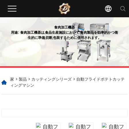
食肉加工機器
用途: 食肉加工機器は,食品生産施設において,食肉製品を効率的かつ衛
生的に準備,切断,包装するために使用されます。
家
>
製品
>
カッティングシリーズ
> 自動フライドポテトカッテ
ィングマシン