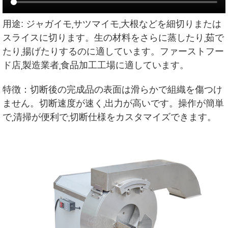
用途: ジャガイモ,サツマイモ,大根などを細切りまたは
スライスに切ります。生の材料をさらに蒸したり,茹で
たり,揚げたりするのに適しています。ファーストフー
ド店,製造業者,食品加工工場に適しています。
特徴：切断後の完成品の表面は滑らかで組織を傷つけ
ません。切断速度が速く,出力が高いです。操作が簡単
で,清掃が便利で,切断仕様をカスタマイズできます。