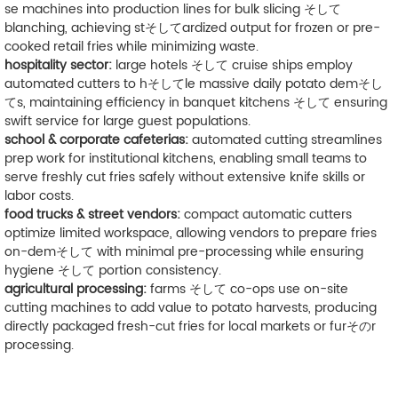
se machines into production lines for bulk slicing そして
blanching, achieving stそしてardized output for frozen or pre-
cooked retail fries while minimizing waste.
hospitality sector:
large hotels そして cruise ships employ
automated cutters to hそしてle massive daily potato demそし
てs, maintaining efficiency in banquet kitchens そして ensuring
swift service for large guest populations.
school & corporate cafeterias:
automated cutting streamlines
prep work for institutional kitchens, enabling small teams to
serve freshly cut fries safely without extensive knife skills or
labor costs.
food trucks & street vendors:
compact automatic cutters
optimize limited workspace, allowing vendors to prepare fries
on-demそして with minimal pre-processing while ensuring
hygiene そして portion consistency.
agricultural processing:
farms そして co-ops use on-site
cutting machines to add value to potato harvests, producing
directly packaged fresh-cut fries for local markets or furそのr
processing.