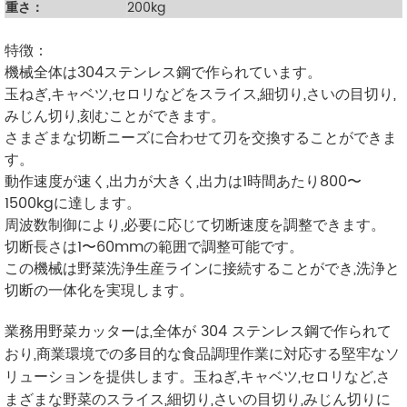
重さ：
200kg
特徴：
機械全体は304ステンレス鋼で作られています。
玉ねぎ,キャベツ,セロリなどをスライス,細切り,さいの目切り,
みじん切り,刻むことができます。
さまざまな切断ニーズに合わせて刃を交換することができま
す。
動作速度が速く,出力が大きく,出力は1時間あたり800〜
1500kgに達します。
周波数制御により,必要に応じて切断速度を調整できます。
切断長さは1〜60mmの範囲で調整可能です。
この機械は野菜洗浄生産ラインに接続することができ,洗浄と
切断の一体化を実現します。
業務用野菜カッターは,全体が 304 ステンレス鋼で作られて
おり,商業環境での多目的な食品調理作業に対応する堅牢なソ
リューションを提供します。玉ねぎ,キャベツ,セロリなど,さ
まざまな野菜のスライス,細切り,さいの目切り,みじん切りに