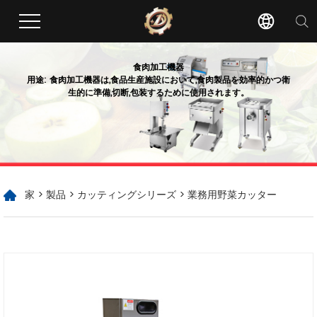
食肉加工機器
用途: 食肉加工機器は,食品生産施設において,食肉製品を効率的かつ衛
生的に準備,切断,包装するために使用されます。
家
>
製品
>
カッティングシリーズ
> 業務用野菜カッター