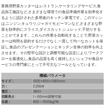
業務用野菜カッターは,レストラン,ケータリングサービス,食
品加工施設など,さまざまな環境での食品準備作業を効率化す
るように設計された多用途のキッチン家電です。このマシン
は,ニンジン,キュウリ,ジャガイモ,ピーマンなど,さまざまな野
菜を効率的にスライス,ダイスカット,シュレッド,千切りする
ことができます。これらの作業を自動化することで,野菜カッ
ターは時間を節約するだけでなく,一貫して均一なカットを保
証し,食品のプレゼンテーションとキッチン全体の効率を向上
させます。その堅牢な設計と調整可能な設定により,ワークフ
ローを最適化し,食品の品質を高く維持したいシェフや食品サ
ービスの専門家にとって不可欠なツールとなっています。
機械パラメータ
サイズ：
1000×800×1380mm
力：
2.25kW
電圧：
380V
切断長さ:
1～60mm調整可能
生産：
800～1500kg/時