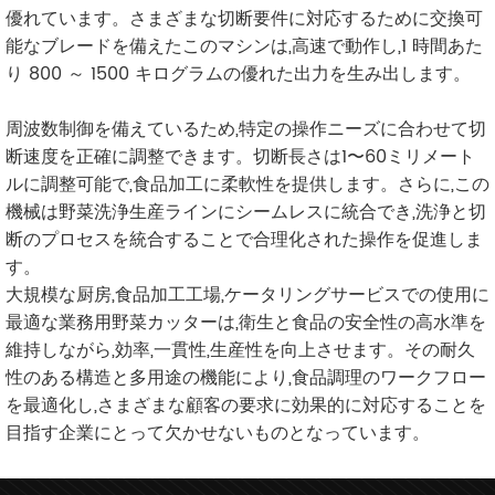
優れています。さまざまな切断要件に対応するために交換可
能なブレードを備えたこのマシンは,高速で動作し,1 時間あた
り 800 ～ 1500 キログラムの優れた出力を生み出します。
周波数制御を備えているため,特定の操作ニーズに合わせて切
断速度を正確に調整できます。切断長さは1〜60ミリメート
ルに調整可能で,食品加工に柔軟性を提供します。さらに,この
機械は野菜洗浄生産ラインにシームレスに統合でき,洗浄と切
断のプロセスを統合することで合理化された操作を促進しま
す。
大規模な厨房,食品加工工場,ケータリングサービスでの使用に
最適な業務用野菜カッターは,衛生と食品の安全性の高水準を
維持しながら,効率,一貫性,生産性を向上させます。その耐久
性のある構造と多用途の機能により,食品調理のワークフロー
を最適化し,さまざまな顧客の要求に効果的に対応することを
目指す企業にとって欠かせないものとなっています。