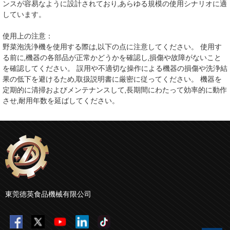
ンスが容易なように設計されており,あらゆる規模の使用シナリオに適
しています。
使用上の注意：
野菜泡洗浄機を使用する際は,以下の点に注意してください。 使用す
る前に,機器の各部品が正常かどうかを確認し,損傷や故障がないこと
を確認してください。 誤用や不適切な操作による機器の損傷や洗浄結
果の低下を避けるため,取扱説明書に厳密に従ってください。 機器を
定期的に清掃およびメンテナンスして,長期間にわたって効率的に動作
させ,耐用年数を延ばしてください。
東莞徳英食品機械有限公司