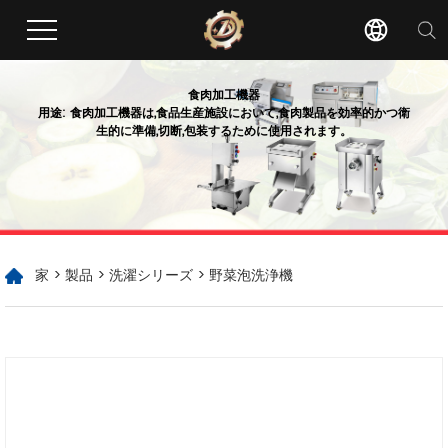
食肉加工機器
用途: 食肉加工機器は,食品生産施設において,食肉製品を効率的かつ衛
生的に準備,切断,包装するために使用されます。
家
>
製品
>
洗濯シリーズ
> 野菜泡洗浄機