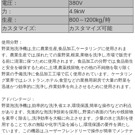
電圧：
380V
力：
4.9kW
生産：
800～1200kg/時
カスタマイズ:
カスタマイズ可能
使用分野：
野菜泡洗浄機は,主に農業生産,食品加工,ケータリングに使用されま
す。農業生産では,採れたての葉野菜,根菜,果物を洗浄し,市場で販売す
る前に清潔に保つために使用されます。食品加工の分野では,食品衛生
と安全を確保するために,土壌,農薬残留物,その他の不純物を取り除く
野菜の予備洗浄に食品加工工場で広く使用されています。ケータリン
グ業界では,レストラン,ホテル,食堂などの業務用厨房で大量の野菜を
迅速かつ効率的に洗浄し,作業効率を向上させるために使用されます。
アドバンテージ：
野菜泡洗浄機は,効率的な洗浄,省エネ,環境保護,簡単な操作などの利点
があります。先進的な泡洗浄技術を採用し,野菜の表面の汚れや残留物
を素早く除去し,洗浄効率を大幅に向上させます。少量の水と洗剤を使
用することで,水の無駄や化学汚染を減らし,環境保護の要件を満たし
ています。この機器は,ユーザーフレンドリーで操作が簡単でメンテナ