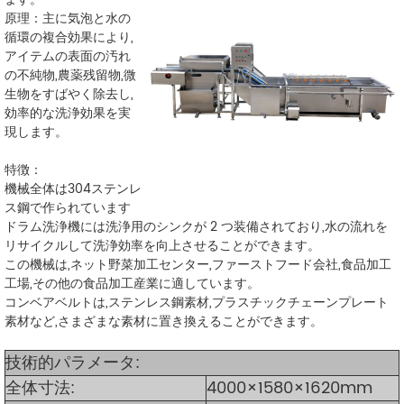
原理：主に気泡と水の
循環の複合効果により,
アイテムの表面の汚れ
の不純物,農薬残留物,微
生物をすばやく除去し,
効率的な洗浄効果を実
現します。
特徴：
機械全体は304ステンレ
ス鋼で作られています
ドラム洗浄機には洗浄用のシンクが 2 つ装備されており,水の流れを
リサイクルして洗浄効率を向上させることができます。
この機械は,ネット野菜加工センター,ファーストフード会社,食品加工
工場,その他の食品加工産業に適しています。
コンベアベルトは,ステンレス鋼素材,プラスチックチェーンプレート
素材など,さまざまな素材に置き換えることができます。
技術的パラメータ:
全体寸法:
4000×1580×1620mm