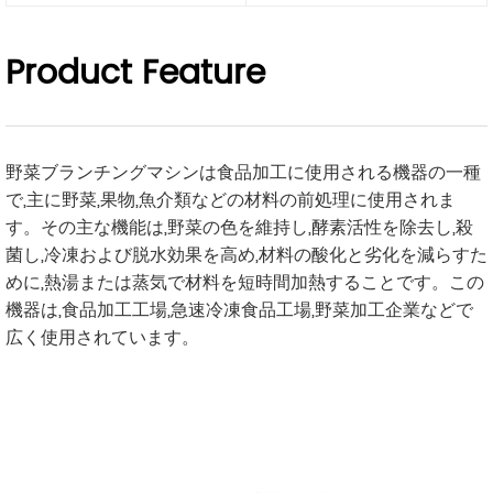
Product Feature
野菜ブランチングマシンは食品加工に使用される機器の一種
で,主に野菜,果物,魚介類などの材料の前処理に使用されま
す。その主な機能は,野菜の色を維持し,酵素活性を除去し,殺
菌し,冷凍および脱水効果を高め,材料の酸化と劣化を減らすた
めに,熱湯または蒸気で材料を短時間加熱することです。この
機器は,食品加工工場,急速冷凍食品工場,野菜加工企業などで
広く使用されています。