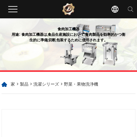
食肉加工機器
用途: 食肉加工機器は,食品生産施設において,食肉製品を効率的かつ衛
生的に準備,切断,包装するために使用されます。
家
>
製品
>
洗濯シリーズ
> 野菜・果物洗浄機