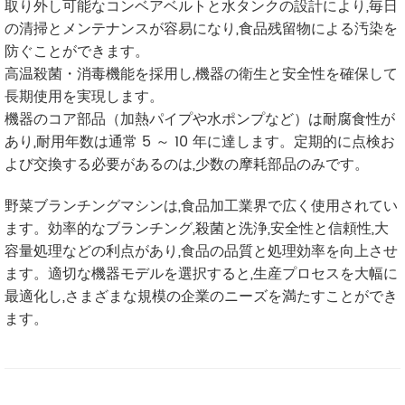
取り外し可能なコンベアベルトと水タンクの設計により,毎日
の清掃とメンテナンスが容易になり,食品残留物による汚染を
防ぐことができます。
高温殺菌・消毒機能を採用し,機器の衛生と安全性を確保して
長期使用を実現します。
機器のコア部品（加熱パイプや水ポンプなど）は耐腐食性が
あり,耐用年数は通常 5 ～ 10 年に達します。定期的に点検お
よび交換する必要があるのは,少数の摩耗部品のみです。
野菜ブランチングマシンは,食品加工業界で広く使用されてい
ます。効率的なブランチング,殺菌と洗浄,安全性と信頼性,大
容量処理などの利点があり,食品の品質と処理効率を向上させ
ます。適切な機器モデルを選択すると,生産プロセスを大幅に
最適化し,さまざまな規模の企業のニーズを満たすことができ
ます。