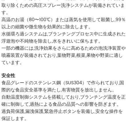
取り除くための高圧スプレー洗浄システムが装備されていま
す。
高温のお湯（80〜100℃）または蒸気を使用して殺菌し,99％
以上の細菌や微生物を効果的に除去します。
水循環ろ過システムは,ブランチングプロセス中に生成された
浮遊泡や不純物を除去し,水をきれいに保ちます。
一部の機器には,洗浄効果をさらに高めるための泡洗浄装置や
噴霧装置が装備されており,葉物野菜,根菜,果物や野菜に適し
ています。
安全性
食品グレードのステンレス鋼（SUS304）で作られており,国
際的な食品安全基準を満たし,有害物質を放出しません。
自動温度制御システムを搭載しており,ブランチング温度を正
確に制御して,過熱による食品の品質への影響を防ぎます。
過負荷保護,漏洩保護,緊急停止ボタンを装備し,安全な操作を
保証します。