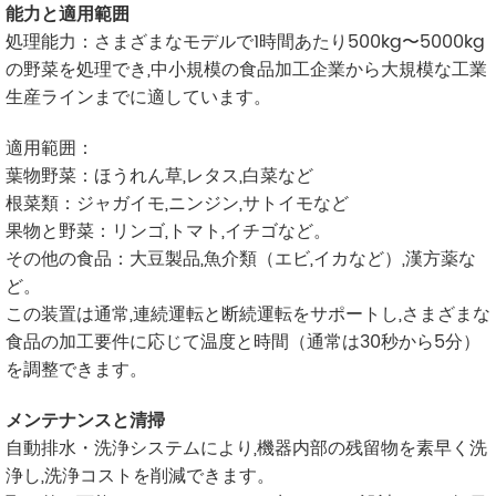
能力と適用範囲
処理能力：さまざまなモデルで1時間あたり500kg〜5000kg
の野菜を処理でき,中小規模の食品加工企業から大規模な工業
生産ラインまでに適しています。
適用範囲：
葉物野菜：ほうれん草,レタス,白菜など
根菜類：ジャガイモ,ニンジン,サトイモなど
果物と野菜：リンゴ,トマト,イチゴなど。
その他の食品：大豆製品,魚介類（エビ,イカなど）,漢方薬な
ど。
この装置は通常,連続運転と断続運転をサポートし,さまざまな
食品の加工要件に応じて温度と時間（通常は30秒から5分）
を調整できます。
メンテナンスと清掃
自動排水・洗浄システムにより,機器内部の残留物を素早く洗
浄し,洗浄コストを削減できます。