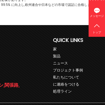
 99.5% に向上し,欧州連合や日本などの市場で認証に合格しました。
メッセージ
トップ
QUICK LINKS
家
製品
ニュース
プロジェクト事例
私たちについて
に連絡をつける
ン,関張路,
処理ライン