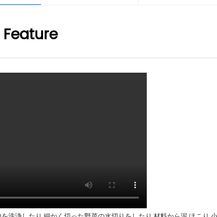
 Feature
留物を洗浄したり,細かく切った野菜の水切りをしたり,材料から泥,ほこり