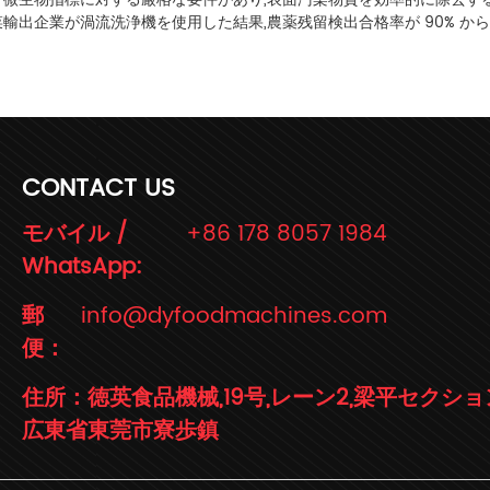
菜輸出企業が渦流洗浄機を使用した結果,農薬残留検出合格率が 90% から
CONTACT US
モバイル /
+86 178 8057 1984
WhatsApp:
郵
info@dyfoodmachines.com
便：
住所：徳英食品機械,19号,レーン2,梁平セクショ
広東省東莞市寮歩鎮