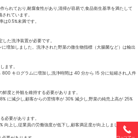
鋼で作られており,耐腐食性があり,清掃が容易で,食品衛生基準を満たして
備されています。
は0.5%未満です。
安定した洗浄装置が必要です。
5トンに増加しました。洗浄された野菜の微生物指標（大腸菌など）は輸出
達します。
00 キログラムに増加し,洗浄時間は 40 分から 15 分に短縮され,人件
菜の鮮度と外観を維持する必要があります。
% に減少し,顧客からの苦情率が 30% 減少し,野菜の純売上高が 25%
する必要があります。
0% 向上し,従業員の労働強度が低下し,顧客満足度が向上しました。
る必要があります。
ワッツアップ