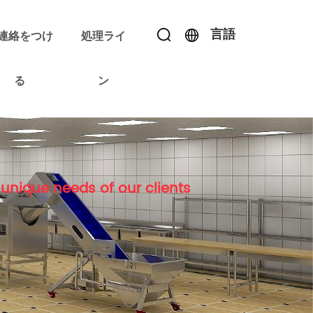
言語
連絡をつけ
処理ライ
る
ン
unique needs of our clients