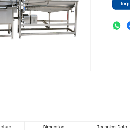
Inq
eature
Dimension
Technical Data