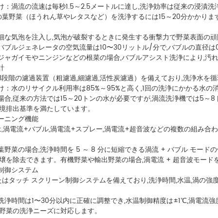
：渦流の流速は毎秒1.5～2.5メートルに達し,洗浄効率は従来の浸漬洗
の葉野菜（ほうれん草やレタスなど）を洗浄するには15～20分かかりま
細な気泡を注入し,気泡が破裂するときに発生する衝撃力で野菜表面の
ブルジェネレータの空気流量は10〜30リットル/分で,バブルの直径は0
ジャガイモやニンジンなどの根菜の場合,バブルアシスト洗浄により,汚れ
計
3段階の濾過装置（粗濾過,細濾過,活性炭濾過）を備えており,洗浄水を
：水のリサイクル利用率は85%～95%と高く,1回の洗浄にかかる水の消
合,従来の方法では15～20トンの水が必要ですが,渦流洗浄機では5～
環境排出基準を満たしています。
ーニング機能
は,渦電流+バブル,渦電流+スプレー,渦電流+超音波などの複数の組み
野菜の場合,洗浄時間を 5 ～ 8 分に短縮できる渦流 + バブル モード
壌を除去できます。有機野菜や輸出野菜の場合,渦電流 + 超音波モード
制御システム
 またはタッチ スクリーン制御システムを備えており,洗浄時間,水温,渦
浄時間は1〜30分以内に正確に調整でき,水温制御精度は±1℃,渦電流
な野菜の洗浄ニーズに対応します。