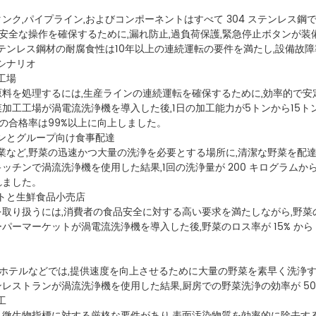
タンク,パイプライン,およびコンポーネントはすべて 304 ステンレス
,安全な操作を確保するために,漏れ防止,過負荷保護,緊急停止ボタンが装
テンレス鋼材の耐腐食性は10年以上の連続運転の要件を満たし,設備故障率
シナリオ
工場
菜原料を処理するには,生産ラインの連続運転を確保するために,効率的で
野菜加工工場が渦電流洗浄機を導入した後,1日の加工能力が5トンから1
品の合格率は99%以上に向上しました。
ンとグループ向け食事配達
,企業など,野菜の迅速かつ大量の洗浄を必要とする場所に,清潔な野菜を配
ッチンで渦流洗浄機を使用した結果,1回の洗浄量が 200 キログラムから 8
れました。
トと生鮮食品小売店
菜を取り扱うには,消費者の食品安全に対する高い要求を満たしながら,野
ーパーマーケットが渦電流洗浄機を導入した後,野菜のロス率が 15% から 8
,ホテルなどでは,提供速度を向上させるために大量の野菜を素早く洗浄
ンレストランが渦流洗浄機を使用した結果,厨房での野菜洗浄の効率が 5
工
物と微生物指標に対する厳格な要件があり,表面汚染物質を効率的に除去す