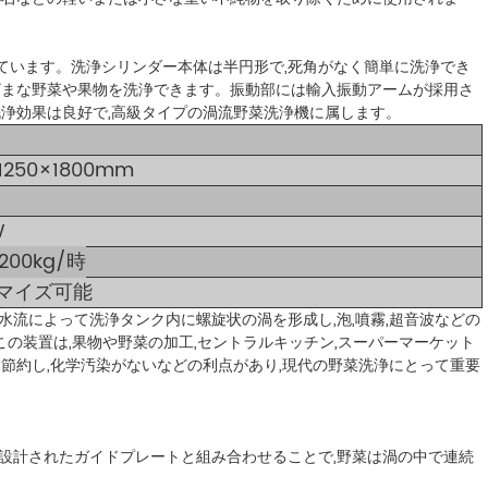
れています。洗浄シリンダー本体は半円形で,死角がなく簡単に洗浄でき
ざまな野菜や果物を洗浄できます。振動部には輸入振動アームが採用さ
洗浄効果は良好で,高級タイプの渦流野菜洗浄機に属します。
1250×1800mm
W
200kg/時
マイズ可能
流によって洗浄タンク内に螺旋状の渦を形成し,泡,噴霧,超音波などの
この装置は,果物や野菜の加工,セントラルキッチン,スーパーマーケット
節約し,化学汚染がないなどの利点があり,現代の野菜洗浄にとって重要
設計されたガイドプレートと組み合わせることで,野菜は渦の中で連続