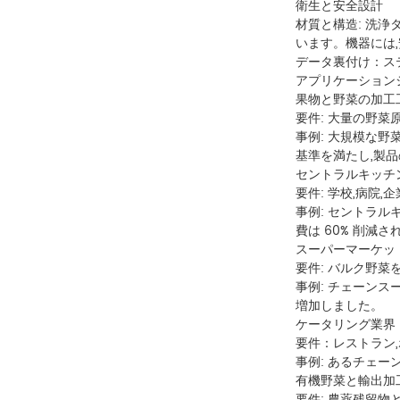
衛生と安全設計
材質と構造: 洗浄
います。機器には
データ裏付け：ス
アプリケーション
果物と野菜の加工
要件: 大量の野
事例: 大規模な
基準を満たし,製
セントラルキッチ
要件: 学校,病院
事例: セントラルキ
費は 60% 削減さ
スーパーマーケッ
要件: バルク野
事例: チェーンス
増加しました。
ケータリング業界
要件：レストラン
事例: あるチェー
有機野菜と輸出加
要件: 農薬残留