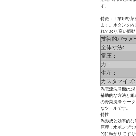
す。
特徴：工業用野菜
ます。水タンク内
れており,高い振
技術的パラメー
全体寸法:
電圧：
力：
生産：
カスタマイズ:
渦電流洗浄機は,
補助的な方法と組み
の野菜洗浄,ケー
なツールです。
特性
渦形成と効率的な
原理：水ポンプで
的に転がり,こす