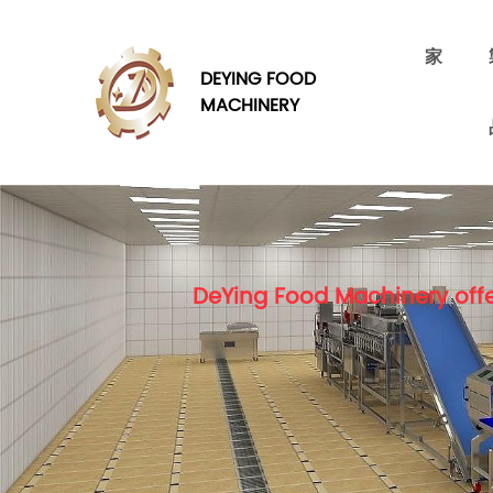
家
DEYING FOOD
MACHINERY
DeYing Food Machinery offe