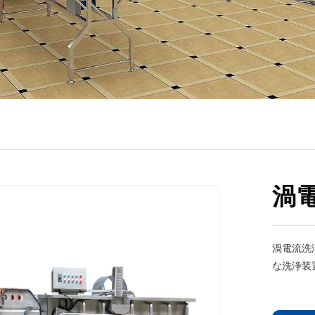
渦
渦電流洗
な洗浄装