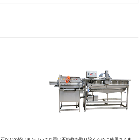
,小石などの軽いまたは小さな重い不純物を取り除くために使用されま