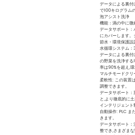
データによる裏付け
で100キログラム
泡アシスト洗浄
機能：渦の中に微
データサポート：バ
にカバーします。
節水・環境保護設
水循環システム：
データによる裏付け
の野菜を洗浄する場
率は90%を超え,
マルチモードクリ
柔軟性: この装置
調整できます。
データサポート：葉
と,より徹底的に土
インテリジェント
自動操作: PLC
きます。
データサポート：洗
整でき,さまざま