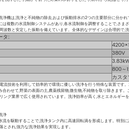
洗浄機は,洗浄と不純物の除去,および振動排水の2つの主要部分に分か
には複数の水流制御システムがあり,各水流制御を調整することで,さま
動周波数と安定した振動を備えています。全体的なデザインは合理的で,
タ:
4200×
380V
3.83k
800～1
カスタ
渦電流技術を利用して効率的で環境に優しい洗浄を行う特殊な装置です。水
合わせて,野菜の表面の土,農薬残留物,微生物,不純物を取り除きます。
タリング業界で広く使用されています。洗浄効率が高く,水とエネルギーを
洗浄
水流を駆動することで,洗浄タンク内に高速回転渦を形成します。特別に
り落とされ,強力な洗浄効果を実現します。