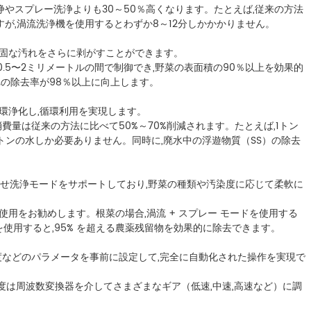
浄やスプレー洗浄よりも30～50％高くなります。たとえば,従来の方法
すが,渦流洗浄機を使用するとわずか8～12分しかかかりません。
頑固な汚れをさらに剥がすことができます。
.5〜2ミリメートルの間で制御でき,野菜の表面積の90％以上を効果的
の除去率が98％以上に向上します。
循環浄化し,循環利用を実現します。
費量は従来の方法に比べて50%～70%削減されます。たとえば,1トン
8トンの水しか必要ありません。同時に,廃水中の浮遊物質（SS）の除去
合わせ洗浄モードをサポートしており,野菜の種類や汚染度に応じて柔軟に
の使用をお勧めします。根菜の場合,渦流 + スプレー モードを使用する
を使用すると,95% を超える農薬残留物を効果的に除去できます。
の強度などのパラメータを事前に設定して,完全に自動化された操作を実現で
強度は周波数変換器を介してさまざまなギア（低速,中速,高速など）に調