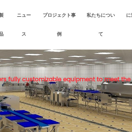
製
ニュー
プロジェクト事
私たちについ
に
品
ス
例
て
rs fully customizable equipment to meet the 