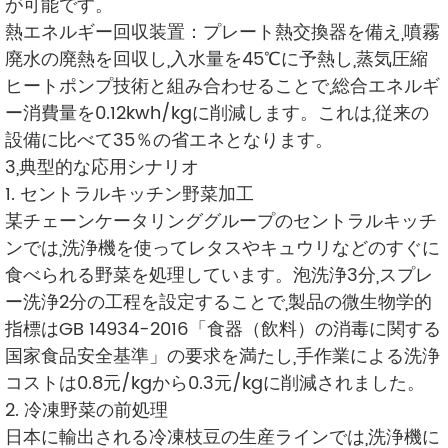
が可能です。
熱エネルギー回収装置：プレート熱交換器を備え,噴霧
廃水の廃熱を回収し,入水量を45℃に予熱し,蒸気圧縮
ヒートポンプ技術と組み合わせることで,総合エネルギ
ー消費量を0.12kwh/kgに削減します。これは,従来の
設備に比べて35％の省エネとなります。
3,典型的な応用シナリオ
1. セントラルキッチン野菜加工
某チェーンケータリンググループのセントラルキッチ
ンでは,洗浄機を使ってレタスやキュウリなどのすぐに
食べられる野菜を処理しています。泡洗浄3分,スプレ
ー洗浄2分の工程を設定することで,製品の微生物学的
指標はGB 14934-2016「食器（飲料）の消毒に関する
国家食品安全基準」の要求を満たし,手作業による洗浄
コストは0.8元/kgから0.3元/kgに削減されました。
2. 冷凍野菜の前処理
日本に輸出される冷凍枝豆の生産ラインでは,洗浄機に