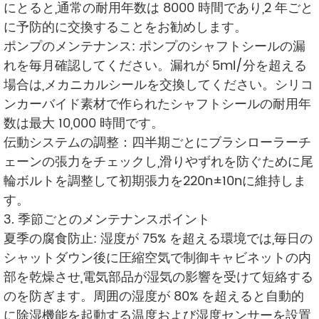
にとると,通常の耐用年数は 8000 時間であり,2 年ごと
に予防的に交換することをお勧めします。
ポンプのメンテナンス: ポンプのシャフトシールの漏
れを毎月確認してください。漏れが 5ml/分を超える
場合は,メカニカルシールを交換してください。シリコ
ンカーバイド素材で作られたシャフトシールの耐用年
数は最大 10,000 時間です。
伝動システムの調整：四半期ごとにブラシローラーチ
ェーンの張力をチェックし,滑りやずれを防ぐために尾
輪ボルトを調整して初期張力を220n±10nに維持しま
す。
3. 季節ごとのメンテナンスポイント
夏季の腐食防止: 湿度が 75% を超える環境では,毎日の
シャットダウン後に圧縮空気で制御キャビネットの内
部を乾燥させ,電気部品が湿気の影響を受けて短絡する
のを防ぎます。周囲の湿度が 80% を超えると自動的
に除湿機能を起動する温度および湿度センサーを設置