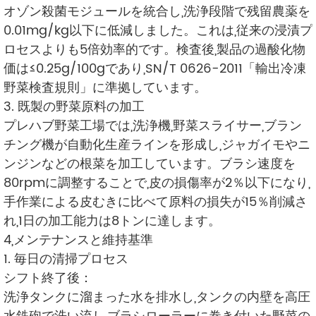
オゾン殺菌モジュールを統合し,洗浄段階で残留農薬を
0.01mg/kg以下に低減しました。これは,従来の浸漬プ
ロセスよりも5倍効率的です。検査後,製品の過酸化物
価は≤0.25g/100gであり,SN/T 0626-2011「輸出冷凍
野菜検査規則」に準拠しています。
3. 既製の野菜原料の加工
プレハブ野菜工場では,洗浄機,野菜スライサー,ブラン
チング機が自動化生産ラインを形成し,ジャガイモやニ
ンジンなどの根菜を加工しています。ブラシ速度を
80rpmに調整することで,皮の損傷率が2％以下になり,
手作業による皮むきに比べて原料の損失が15％削減さ
れ,1日の加工能力は8トンに達します。
4,メンテナンスと維持基準
1. 毎日の清掃プロセス
シフト終了後：
洗浄タンクに溜まった水を排水し,タンクの内壁を高圧