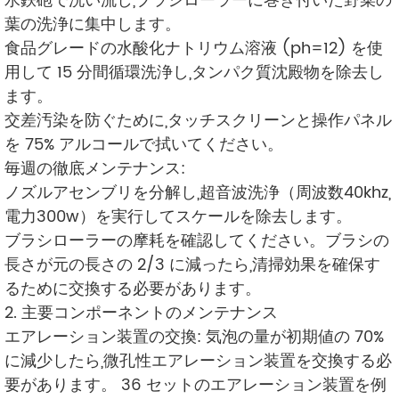
水鉄砲で洗い流し,ブラシローラーに巻き付いた野菜の
葉の洗浄に集中します。
食品グレードの水酸化ナトリウム溶液 (ph=12) を使
用して 15 分間循環洗浄し,タンパク質沈殿物を除去し
ます。
交差汚染を防ぐために,タッチスクリーンと操作パネル
を 75% アルコールで拭いてください。
毎週の徹底メンテナンス:
ノズルアセンブリを分解し,超音波洗浄（周波数40khz,
電力300w）を実行してスケールを除去します。
ブラシローラーの摩耗を確認してください。ブラシの
長さが元の長さの 2/3 に減ったら,清掃効果を確保す
るために交換する必要があります。
2. 主要コンポーネントのメンテナンス
エアレーション装置の交換: 気泡の量が初期値の 70%
に減少したら,微孔性エアレーション装置を交換する必
要があります。 36 セットのエアレーション装置を例