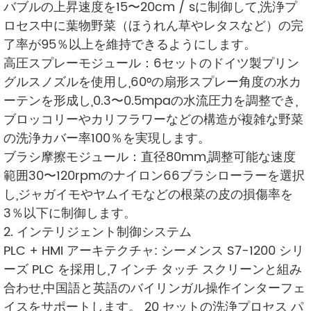
バブルの上昇速度を15〜20cm / sに制御して,洗浄プ
ロセス中に葉物野菜（ほうれん草やレタスなど）の完
了率が95％以上を維持できるようにします。
高圧スプレーモジュール：6セットのドイツ製プリン
グルスノズルを使用し,60°の扇形スプレー角度の水カ
ーテンを形成し,0.3〜0.5mpaの水流圧力を調整でき,
ブロッコリーやカリフラワーなどの構造が複雑な野菜
の洗浄カバー率100％を実現します。
ブラシ摩擦モジュール：直径80mm,調整可能な速度
範囲30〜120rpmのナイロン66ブラシローラーを選択
し,ジャガイモやヤムイモなどの根菜の皮の損傷率を
3％以下に制御します。
2. インテリジェント制御システム
PLC + HMI アーキテクチャ: シーメンス S7-1200 シリ
ーズ PLC を採用し,7 インチ タッチ スクリーンと組み
合わせ,中国語と英語のバイリンガル操作インターフェ
イスをサポートします。 20 セットの洗浄プロセス パ