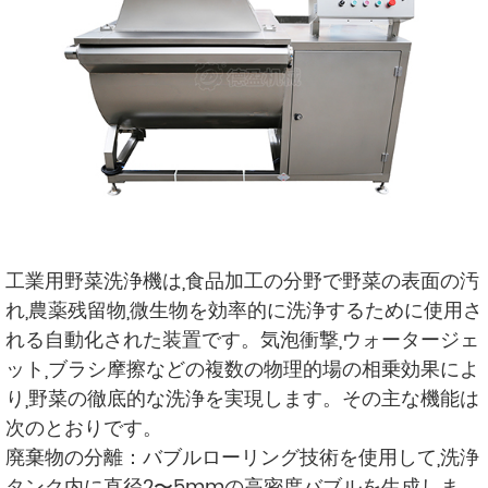
工業用野菜洗浄機は,食品加工の分野で野菜の表面の汚
れ,農薬残留物,微生物を効率的に洗浄するために使用さ
れる自動化された装置です。気泡衝撃,ウォータージェ
ット,ブラシ摩擦などの複数の物理的場の相乗効果によ
り,野菜の徹底的な洗浄を実現します。その主な機能は
次のとおりです。
廃棄物の分離：バブルローリング技術を使用して,洗浄
タンク内に直径2〜5mmの高密度バブルを生成しま