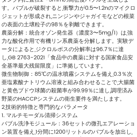
す。バブルが破裂すると,衝撃力が0.5〜1.2nのマイクロ
ジェットが形成され,ニンジンやジャガイモなどの根菜
の表面の土壌粒子の98％を剥離できます。
農薬分解：統合オゾン発生器（濃度3〜5mg/l）は,強
力な酸化作用で有機リン系農薬を分解します。実験デ
ータによると,ジクロルボスの分解率は96.7％に達
し,GB 2763-2021「食品中の農薬に対する国家食品安
全基準最大残留限度」に準拠しています。
微生物制御：85℃の温水噴霧システムを備え,0.3％次
亜塩素酸ナトリウム溶液と組み合わせることで,大腸菌
と黄色ブドウ球菌の殺菌率が99.99％に達し,調理済み
野菜のHACCPシステムの衛生要件を満たします。
2,技術的特徴と専門的なパラメータ
1. マルチモーダル清掃システム
バブル洗浄モジュール：36セットの微孔エアレーショ
ン装置を備え,1分間に1200リットルのバブルを放出し,