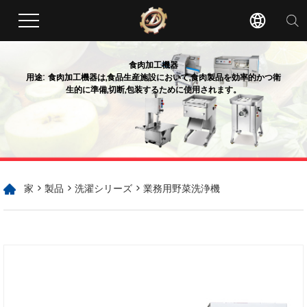
食肉加工機器
用途: 食肉加工機器は,食品生産施設において,食肉製品を効率的かつ衛
生的に準備,切断,包装するために使用されます。
家
>
製品
>
洗濯シリーズ
> 業務用野菜洗浄機