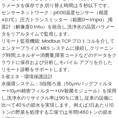
ラメータを保存でき,切り替え時間は 5 秒以下です。
センサーネットワーク：pt100温度センサー（精度
±0.1℃）,圧力トランスミッター（範囲0〜1mpa）,濁
度計（解像度0.1ntu）を統合し,洗浄水の品質パラメー
タをリアルタイムで監視します。
リモート監視機能: Modbus TCP プロトコルを介して
エンタープライズ MES システムに接続し,クリーニン
グ時間,エネルギー消費量,障害コードなどのデータをク
ラウドに保存および分析し,モバイル アプリを介した
リモート診断をサポートします。
3.省エネ・環境保護設計
水循環システム：3段階ろ過（50μmバッグフィルタ
ー+10μm精密フィルター+UV殺菌モジュール）を採用
し,洗浄水のリサイクル率は90％に達し,従来の設備に
比べて40％の節水を実現します。例えば,1日あたり10
トンの野菜を処理する工場では,年間1460トンの節水