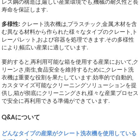
レス鋼の構造は,厳しい産業環境でも,機械の耐久性と長
寿命を保証します.
多様性:
クレート洗衣機は,プラスチック,金属,木材を含
む異なる材料から作られた様々なタイプのクレート,ト
レー,パレット,および容器を処理できます.その多様性
により,幅広い産業に適しています.
要約すると,再利用可能な箱を使用する産業において,ク
リーンさ,衛生,食品安全を維持するために,クレート洗
衣機は重要な役割を果たしています.効率的で自動的,
カスタマイズ可能なクリーニングソリューションを提
供し,箱が彻底にクリーニングされ,様々な産業プロセス
で安全に再利用できる準備ができています.
Q&Aについて
どんなタイプの産業がクレート洗衣機を使用している