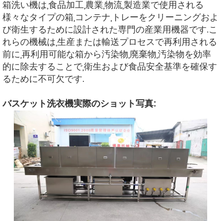
箱洗い機は,食品加工,農業,物流,製造業で使用される
様々なタイプの箱,コンテナ,トレーをクリーニングおよ
び衛生するために設計された専門の産業用機器です.こ
れらの機械は,生産または輸送プロセスで再利用される
前に,再利用可能な箱から汚染物,廃棄物,汚染物を効率
的に除去することで,衛生および食品安全基準を確保す
るために不可欠です.
バスケット洗衣機実際のショット写真: