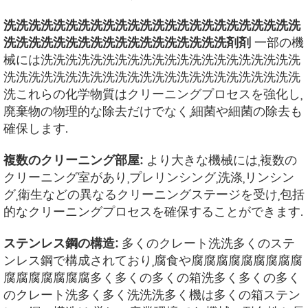
洗洗洗洗洗洗洗洗洗洗洗洗洗洗洗洗洗洗洗洗洗洗洗洗
洗洗洗洗洗洗洗洗洗洗洗洗洗洗洗洗洗洗剤剤
一部の機
械には洗洗洗洗洗洗洗洗洗洗洗洗洗洗洗洗洗洗洗洗洗
洗洗洗洗洗洗洗洗洗洗洗洗洗洗洗洗洗洗洗洗洗洗洗洗
洗これらの化学物質はクリーニングプロセスを強化し,
廃棄物の物理的な除去だけでなく,細菌や細菌の除去も
確保します.
複数のクリーニング部屋:
より大きな機械には,複数の
クリーニング室があり,プレリンシング,洗涤,リンシン
グ,衛生などの異なるクリーニングステージを受け,包括
的なクリーニングプロセスを確保することができます.
ステンレス鋼の構造:
多くのクレート洗洗多くのステ
ンレス鋼で構成されており,腐食や腐腐腐腐腐腐腐腐腐
腐腐腐腐腐腐腐多く多くの多くの箱洗多く多くの多く
のクレート洗多く多く洗洗洗多く機は多くの箱ステン