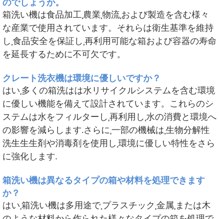
のでしょうか。
箱洗い機は食品加工,農業,物流,および製造を含む様々
な産業で使用されています。それらは衛生基準を維持
し,食品安全を保証し,再利用可能な箱および容器の寿命
を延長するために不可欠です。
クレート洗衣機は環境に優しいですか？
はい,多くの箱洗はは水リサイクルシステムを含む環境
に優しい機能を備えて設計されています。これらのシ
ステムは水をフィルターし,再利用し,水の消費と環境へ
の影響を減らします.さらに,一部の機械は,生物分解性
洗生生生剤や消毒剤を使用し,環境に優しい特性をさら
に強化します.
箱洗い機は異なるタイプの箱や材料を処理できます
か？
はい,箱洗い機は多用途で,プラスチック,金属,または木
のような材料から作られた様々なタイプの箱を処理で