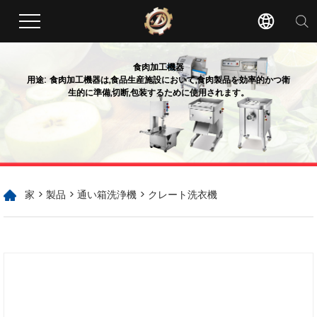
食肉加工機器
用途: 食肉加工機器は,食品生産施設において,食肉製品を効率的かつ衛
生的に準備,切断,包装するために使用されます。
家
>
製品
>
通い箱洗浄機
> クレート洗衣機