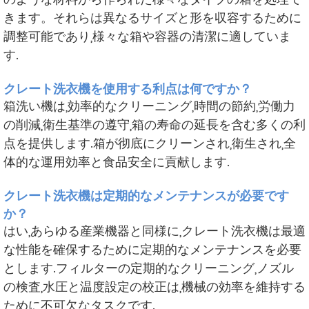
きます。それらは異なるサイズと形を収容するために
調整可能であり,様々な箱や容器の清潔に適していま
す.
クレート洗衣機を使用する利点は何ですか？
箱洗い機は,効率的なクリーニング,時間の節約,労働力
の削減,衛生基準の遵守,箱の寿命の延長を含む多くの利
点を提供します.箱が彻底にクリーンされ,衛生され,全
体的な運用効率と食品安全に貢献します.
クレート洗衣機は定期的なメンテナンスが必要です
か？
はい,あらゆる産業機器と同様に,クレート洗衣機は最適
な性能を確保するために定期的なメンテナンスを必要
とします.フィルターの定期的なクリーニング,ノズル
の検査,水圧と温度設定の校正は,機械の効率を維持する
ために不可欠なタスクです.