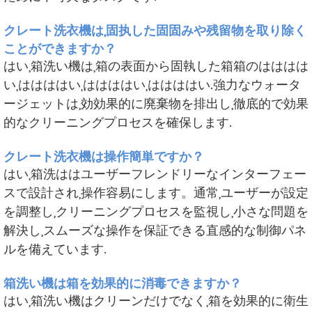
クレート洗衣機は,固执した固固みや残留物を取り除く
ことができますか？
はい,箱洗い機は,箱の表面から固執した箱箱のはははは
い,ははははい,ははははい,ははははい.強力なウォータ
ージェットは,効効果的に廃棄物を排出し,徹底的で効果
的なクリーニングプロセスを確保します.
クレート洗衣機は操作簡単ですか？
はい,箱洗ははユーザーフレンドリーなインターフェー
スで設計され,操作容易にします。通常,ユーザーが設定
を調整し,クリーニングプロセスを監視し,小さな問題を
解決し,スムーズな操作を保証できる直感的な制御パネ
ルを備えています.
箱洗い機は箱を効果的に消毒できますか？
はい,箱洗い機はクリーンだけでなく,箱を効果的に衛生