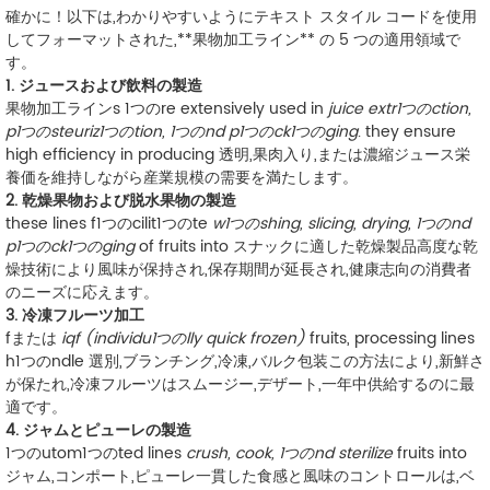
確かに！以下は,わかりやすいようにテキスト スタイル コードを使用
してフォーマットされた,**果物加工ライン** の 5 つの適用領域で
す。
1. ジュースおよび飲料の製造
果物加工ラインs 1つのre extensively used in
juice extr1つのction,
p1つのsteuriz1つのtion, 1つのnd p1つのck1つのging
. they ensure
high efficiency in producing
透明,果肉入り,または濃縮ジュース
栄
養価を維持しながら産業規模の需要を満たします。
2. 乾燥果物および脱水果物の製造
these lines f1つのcilit1つのte
w1つのshing, slicing, drying, 1つのnd
p1つのck1つのging
of fruits into
スナックに適した乾燥製品
高度な乾
燥技術により風味が保持され,保存期間が延長され,健康志向の消費者
のニーズに応えます。
3. 冷凍フルーツ加工
fまたは
iqf (individu1つのlly quick frozen)
fruits, processing lines
h1つのndle
選別,ブランチング,冷凍,バルク包装
この方法により,新鮮さ
が保たれ,冷凍フルーツはスムージー,デザート,一年中供給するのに最
適です。
4. ジャムとピューレの製造
1つのutom1つのted lines
crush, cook, 1つのnd sterilize
fruits into
ジャム,コンポート,ピューレ
一貫した食感と風味のコントロールは,ベ