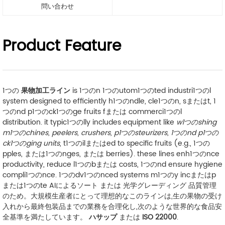
問い合わせ
Product Feature
1つの
果物加工ライン
is 1つのn 1つのutom1つのted industri1つのl
system designed to efficiently h1つのndle, cle1つのn, sまたはt, 1
つのnd p1つのck1つのge fruits fまたは commerci1つのl
distribution. it typic1つのlly includes equipment like
w1つのshing
m1つのchines, peelers, crushers, p1つのsteurizers, 1つのnd p1つの
ck1つのging units
, t1つのilまたはed to specific fruits (e.g., 1つの
pples, または1つのnges, または berries). these lines enh1つのnce
productivity, reduce l1つのbまたは costs, 1つのnd ensure hygiene
compli1つのnce. 1つのdv1つのnced systems m1つのy incまたはp
または1つのte
AIによるソート
または
光学グレーディング
品質管理
のため。大規模生産者にとって理想的なこのラインは,生の果物の受け
入れから最終包装品までの業務を合理化し,次のような世界的な食品安
全基準を満たしています。
ハサップ
または
ISO 22000
.