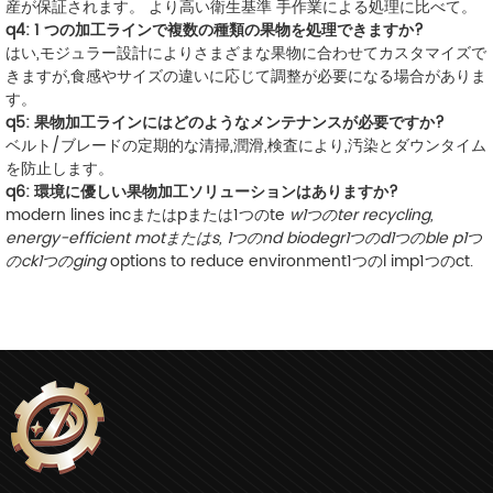
産が保証されます。
より高い衛生基準
手作業による処理に比べて。
q4: 1 つの加工ラインで複数の種類の果物を処理できますか?
はい,モジュラー設計によりさまざまな果物に合わせてカスタマイズで
きますが,食感やサイズの違いに応じて調整が必要になる場合がありま
す。
q5: 果物加工ラインにはどのようなメンテナンスが必要ですか?
ベルト/ブレードの定期的な清掃,潤滑,検査により,汚染とダウンタイム
を防止します。
q6: 環境に優しい果物加工ソリューションはありますか?
modern lines incまたはpまたは1つのte
w1つのter recycling,
energy-efficient motまたはs, 1つのnd biodegr1つのd1つのble p1つ
のck1つのging
options to reduce environment1つのl imp1つのct.