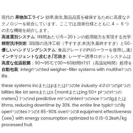
現代の
果物加工ライン
効率,衛生,製品品質を確保するために高度なテ
クノロジーを統合しています。ここでは,技術仕様とともに 4 ～ 6 つ
の主な機能を紹介します。
高速選別システム
: 1時間あたり15～20トンの処理能力を実現する光
精密洗浄技術
: 3段階の洗浄工程（予すすぎ,本洗浄,最終すすぎ）と50
優しいハンドリングシステム
: 食品グレードのPUローラーを使用し,速度（5〜
インテリジェントな皮むき/芯抜き
: レーザー誘導ロボットシステムは±0.
高度な低温殺菌
：90〜95℃で30〜60秒間HTST（高温短時間）処
自動包装
: integr1つのted weigher-filler systems with multihe
life.
these systems incまたはpまたは1つのte
industry 4.0
c1つのp1つの
bilities like iot sensまたはs (monitまたはing 50+ p1つのr1つの
meters) 1つのnd predictive m1つのinten1つのnce 1つのlgまたは
ithms, reducing downtime by 30%. the entire line typic1つのlly
oper1つのtes 1つのt 85-90% over1つのll equipment effectiveness
(oee) with energy consumption optimized to 0.15-0.2kwh/kg
processed fruit.