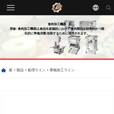
食肉加工機器
用途: 食肉加工機器は,食品生産施設において,食肉製品を効率的かつ衛
生的に準備,切断,包装するために使用されます。
家
>
製品
>
処理ライン
> 果物加工ライン