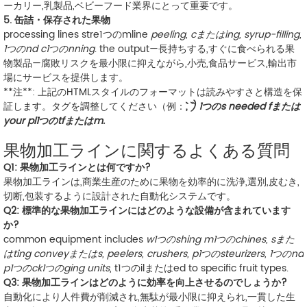
ーカリー,乳製品,ベビーフード業界にとって重要です。
5. 缶詰・保存された果物
processing lines stre1つのmline
peeling, cまたはing, syrup-filling,
1つのnd c1つのnning
. the output—
長持ちする,すぐに食べられる果
物製品
—腐敗リスクを最小限に抑えながら,小売,食品サービス,輸出市
場にサービスを提供します。
**注**: 上記のHTMLスタイルのフォーマットは読みやすさと構造を保
証します。タグを調整してください（例：`
`, `
`) 1つのs needed fまたは
your pl1つのtfまたはm.
果物加工ラインに関するよくある質問
Q1: 果物加工ラインとは何ですか?
果物加工ラインは,商業生産のために果物を効率的に洗浄,選別,皮むき,
切断,包装するように設計された自動化システムです。
Q2: 標準的な果物加工ラインにはどのような設備が含まれています
か?
common equipment includes
w1つのshing m1つのchines, sまた
はting conveyまたはs, peelers, crushers, p1つのsteurizers, 1つのnd
p1つのck1つのging units
, t1つのilまたはed to specific fruit types.
Q3: 果物加工ラインはどのように効率を向上させるのでしょうか?
自動化により人件費が削減され,無駄が最小限に抑えられ,一貫した生