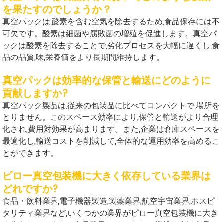
を果たすのでしょうか？
真空パックは,酸素を含む空気を除去するため,食品保存には不
可欠です。酸素は細菌や腐敗菌の増殖を促進します。真空パ
ックは酸素を除去することで,劣化プロセスを大幅に遅くし,食
品の品質,味,栄養価をより長期間維持します。
真空パックは効率的な保管と輸送にどのように
貢献しますか?
真空パック製品は,従来の包装品に比べてコンパクトで,場所を
とりません。このスペース効率により,保管と輸送がより合理
化され,費用対効果が高まります。また,企業は倉庫スペースを
最適化し,輸送コストを削減して,全体的な運用効率を高めるこ
とができます。
ピロー真空包装機に大きく依存している業界は
どれですか?
食品・飲料業界,電子機器製造,製薬業界,航空宇宙業界,ホスピ
タリティ業界など,いくつかの業界がピロー真空包装機に大き