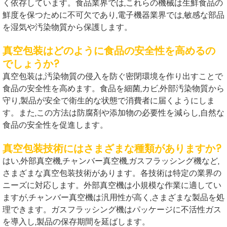
く依存しています。食品業界では,これらの機械は生鮮食品の
鮮度を保つために不可欠であり,電子機器業界では,敏感な部品
を湿気や汚染物質から保護します。
真空包装はどのように食品の安全性を高めるの
でしょうか?
真空包装は,汚染物質の侵入を防ぐ密閉環境を作り出すことで
食品の安全性を高めます。食品を細菌,カビ,外部汚染物質から
守り,製品が安全で衛生的な状態で消費者に届くようにしま
す。また,この方法は防腐剤や添加物の必要性を減らし,自然な
食品の安全性を促進します。
真空包装技術にはさまざまな種類がありますか?
はい,外部真空機,チャンバー真空機,ガスフラッシング機など,
さまざまな真空包装技術があります。各技術は特定の業界の
ニーズに対応します。外部真空機は小規模な作業に適してい
ますが,チャンバー真空機は汎用性が高く,さまざまな製品を処
理できます。ガスフラッシング機はパッケージに不活性ガス
を導入し,製品の保存期間を延ばします。