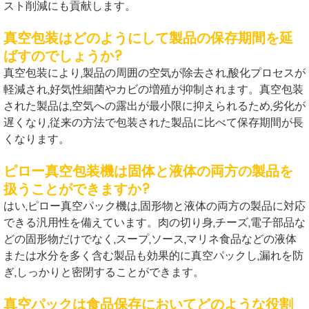
スト削減にも貢献します。
真空包装はどのようにして製品の保存期間を延
ばすのでしょうか?
真空包装により,製品の周囲の空気が除去され,酸化プロセスが
軽減され,好気性細菌やカビの増殖が抑制されます。真空包装
された製品は,空気への露出が最小限に抑えられるため,劣化が
遅くなり,従来の方法で包装された製品に比べて保存期間が長
くなります。
ピロー真空包装機は固体と液体の両方の製品を
扱うことができますか?
はい,ピロー真空パック機は,固形物と液体の両方の製品に対応
できる汎用性を備えています。肉の切り身,チーズ,電子部品な
どの固形物だけでなく,スープ,ソース,マリネ食品などの液体
または水分を多く含む製品も効果的に真空パックし,漏れを防
ぎ,しっかりと密閉することができます。
真空パックは食品保存においてどのような役割