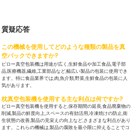
質疑応答
この機械を使用してどのような種類の製品を真
空パックできますか?
ピロー真空包装機は用途が広く,生鮮食品や加工食品,電子部
品,医療機器,繊維,工業部品など,幅広い製品の包装に使用でき
ます。特に食品業界では,肉,魚介類,野菜,生鮮食品の包装に人
気があります。
枕真空包装機を使用する主な利点は何ですか?
ピロー真空包装機を使用すると,保存期間の延長,食品廃棄物の
削減,製品の鮮度向上,スペースの有効活用,冷凍焼けの防止,衛
生状態の改善,製品の見栄えの向上など,さまざまな利点があり
ます。これらの機械は,製品の腐敗を最小限に抑えることでコ