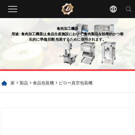
食肉加工機器
用途: 食肉加工機器は,食品生産施設において,食肉製品を効率的かつ衛
生的に準備,切断,包装するために使用されます。
家
>
製品
>
食品包装機
> ピロー真空包装機