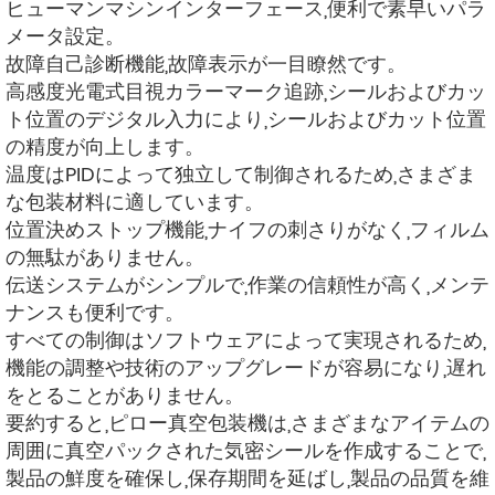
ヒューマンマシンインターフェース,便利で素早いパラ
メータ設定。
故障自己診断機能,故障表示が一目瞭然です。
高感度光電式目視カラーマーク追跡,シールおよびカッ
ト位置のデジタル入力により,シールおよびカット位置
の精度が向上します。
温度はPIDによって独立して制御されるため,さまざま
な包装材料に適しています。
位置決めストップ機能,ナイフの刺さりがなく,フィルム
の無駄がありません。
伝送システムがシンプルで,作業の信頼性が高く,メンテ
ナンスも便利です。
すべての制御はソフトウェアによって実現されるため,
機能の調整や技術のアップグレードが容易になり,遅れ
をとることがありません。
要約すると,ピロー真空包装機は,さまざまなアイテムの
周囲に真空パックされた気密シールを作成することで,
製品の鮮度を確保し,保存期間を延ばし,製品の品質を維