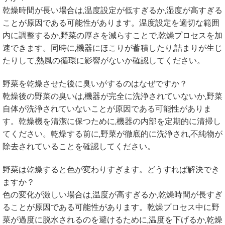
乾燥時間が長い場合は,温度設定が低すぎるか,湿度が高すぎる
ことが原因である可能性があります。温度設定を適切な範囲
内に調整するか,野菜の厚さを減らすことで,乾燥プロセスを加
速できます。同時に,機器にほこりが蓄積したり,詰まりが生じ
たりして,熱風の循環に影響がないか確認してください。
野菜を乾燥させた後に臭いがするのはなぜですか？
乾燥後の野菜の臭いは,機器が完全に洗浄されていないか,野菜
自体が洗浄されていないことが原因である可能性がありま
す。乾燥機を清潔に保つために,機器の内部を定期的に清掃し
てください。乾燥する前に,野菜が徹底的に洗浄され,不純物が
除去されていることを確認してください。
野菜は乾燥すると色が変わりすぎます。どうすれば解決でき
ますか？
色の変化が激しい場合は,温度が高すぎるか,乾燥時間が長すぎ
ることが原因である可能性があります。乾燥プロセス中に野
菜が過度に脱水されるのを避けるために,温度を下げるか,乾燥