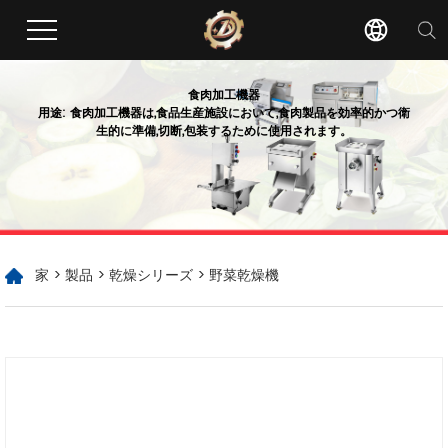
食肉加工機器
用途: 食肉加工機器は,食品生産施設において,食肉製品を効率的かつ衛
生的に準備,切断,包装するために使用されます。
家
>
製品
>
乾燥シリーズ
> 野菜乾燥機