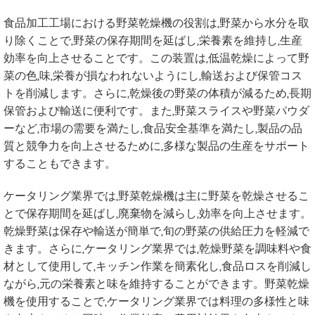
食品加工工場における野菜乾燥機の役割は,野菜から水分を取
り除くことで,野菜の保存期間を延ばし,栄養素を維持し,生産
効率を向上させることです。この装置は,低温乾燥によって野
菜の色,味,栄養が損なわれないようにし,輸送および保管コス
トを削減します。さらに,乾燥後の野菜の体積が減るため,長期
保管および輸送に便利です。また,野菜スライスや野菜パウダ
ーなど,市場の需要を満たし,食品安全基準を満たし,製品の品
質と競争力を向上させるために,多様な製品の生産をサポート
することもできます。
ケータリング業界では,野菜乾燥機は主に野菜を乾燥させるこ
とで保存期間を延ばし,廃棄物を減らし,効率を向上させます。
乾燥野菜は保存や輸送が簡単で,旬の野菜の供給圧力を軽減で
きます。さらに,ケータリング業界では,乾燥野菜を調味料や食
材として使用して,キッチン作業を簡素化し,食品ロスを削減し
ながら,元の栄養素と味を維持することができます。野菜乾燥
機を使用することで,ケータリング業界では料理の多様性と味