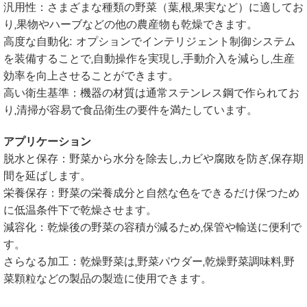
汎用性：さまざまな種類の野菜（葉,根,果実など）に適してお
り,果物やハーブなどの他の農産物も乾燥できます。
高度な自動化: オプションでインテリジェント制御システム
を装備することで,自動操作を実現し,手動介入を減らし,生産
効率を向上させることができます。
高い衛生基準：機器の材質は通常ステンレス鋼で作られてお
り,清掃が容易で食品衛生の要件を満たしています。
アプリケーション
脱水と保存：野菜から水分を除去し,カビや腐敗を防ぎ,保存期
間を延ばします。
栄養保存：野菜の栄養成分と自然な色をできるだけ保つため
に低温条件下で乾燥させます。
減容化：乾燥後の野菜の容積が減るため,保管や輸送に便利で
す。
さらなる加工：乾燥野菜は,野菜パウダー,乾燥野菜調味料,野
菜顆粒などの製品の製造に使用できます。