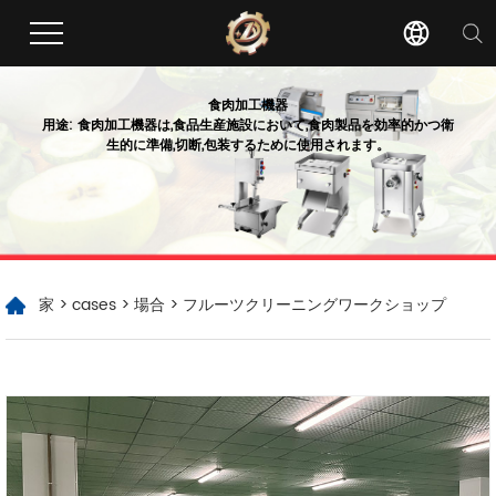
食肉加工機器
用途: 食肉加工機器は,食品生産施設において,食肉製品を効率的かつ衛
生的に準備,切断,包装するために使用されます。
家
>
cases
>
場合
> フルーツクリーニングワークショップ