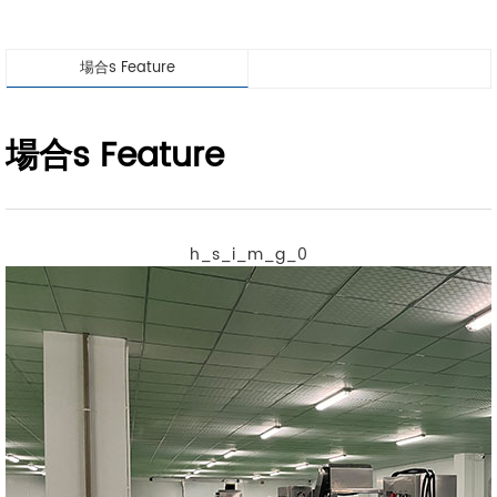
場合s Feature
場合s Feature
h_s_i_m_g_0