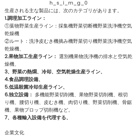
h_s_i_m_g_0
生産される主な製品には、次のカテゴリがあります。
1.調理加工ライン：
①葉物野菜生産ライン：採集機野菜切断機野菜洗浄機空気
乾燥機
②ルート：洗浄皮むき機摘み機野菜切り機野菜洗浄機空気
乾燥機、
2.果物加工生産ライン：
選別機果物洗浄機の排水と空気乾
燥機、
3、野菜の熱燗、冷却、空気乾燥生産ライン、
4.食品調理設備、
5.低温殺菌冷却生産ライン、
6.独立設備：
多機能野菜切削機、果物野菜切削機、根切
り機、腰切り機、皮むき機、肉切り機、野菜切削機、骨鋸
機、果物プロップ切削機など。
7、各種輸入設備を代理する、
企業文化