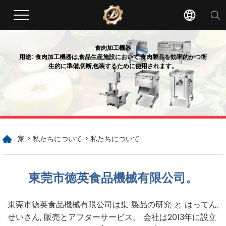
食肉加工機器
用途: 食肉加工機器は,食品生産施設において,食肉製品を効率的かつ衛
生的に準備,切断,包装するために使用されます。
家
>
私たちについて
> 私たちについて
東莞市徳英食品機械有限公司。
東莞市徳英食品機械有限公司は集
製品の研究
と
はってん
,
せいさん
,
販売とアフターサービス。
会社は2013年に設立