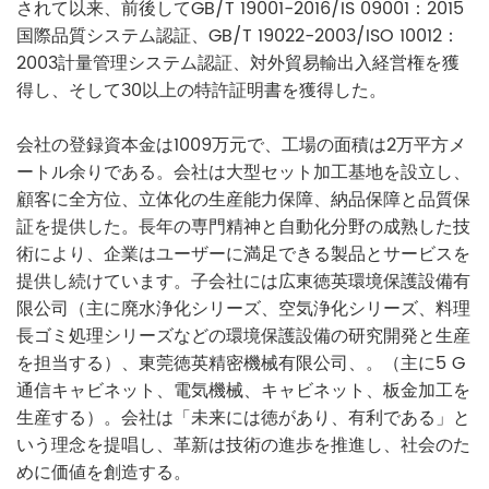
されて以来、前後してGB/T 19001-2016/IS 09001：2015
国際品質システム認証、GB/T 19022-2003/ISO 10012：
2003計量管理システム認証、対外貿易輸出入経営権を獲
得し、そして30以上の特許証明書を獲得した。
会社の登録資本金は1009万元で、工場の面積は2万平方メ
ートル余りである。会社は大型セット加工基地を設立し、
顧客に全方位、立体化の生産能力保障、納品保障と品質保
証を提供した。長年の専門精神と自動化分野の成熟した技
術により、企業はユーザーに満足できる製品とサービスを
提供し続けています。子会社には広東徳英環境保護設備有
限公司（主に廃水浄化シリーズ、空気浄化シリーズ、料理
長ゴミ処理シリーズなどの環境保護設備の研究開発と生産
を担当する）、東莞徳英精密機械有限公司、。（主に5 G
通信キャビネット、電気機械、キャビネット、板金加工を
生産する）。会社は「未来には徳があり、有利である」と
いう理念を提唱し、革新は技術の進歩を推進し、社会のた
めに価値を創造する。